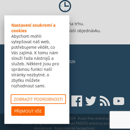
Jsme 20 let na trhu.
Nastavení soukromí a
Spolehlivě vyřídíme Vaši objednávku.
cookies
Abychom mohli
vylepšovat náš web,
potřebujeme vědět, co
Vás zajímá. K tomu nám
slouží řada nástrojů a
© Amenit Software Solutions, 1998 - 2026
služeb. Některé jsou pro
Powered by
nopCommerce
správnou funkci naší
stránky nezbytné, o
zbytku můžete
rozhodnout sami.
ZOBRAZIT PODROBNOSTI
PŘIJMOUT VŠE
ESET HOME Security Essential - edice 2024
Avast free antivirus zdarma v
češtině
Originální Software
Eset NOD32 antivirus pro
domácnost
Kybernetická bezpečnost