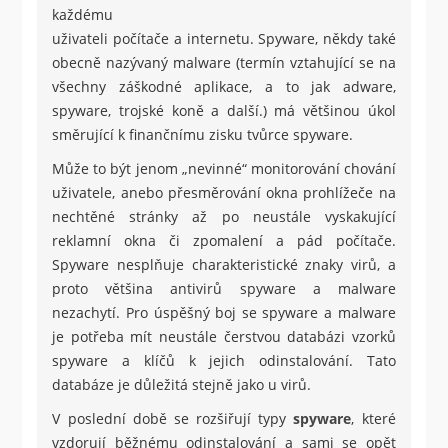
každému
uživateli počítače a internetu. Spyware, někdy také
obecně nazývaný malware (termín vztahující se na
všechny záškodné aplikace, a to jak adware,
spyware, trojské koně a další.) má většinou úkol
směrující k finančnímu zisku tvůrce spyware.
Může to být jenom „nevinné“ monitorování chování
uživatele, anebo přesměrování okna prohlížeče na
nechtěné stránky až po neustále vyskakující
reklamní okna či zpomalení a pád počítače.
Spyware nesplňuje charakteristické znaky virů, a
proto většina antivirů spyware a malware
nezachytí. Pro úspěšný boj se spyware a malware
je potřeba mít neustále čerstvou databázi vzorků
spyware a klíčů k jejich odinstalování. Tato
databáze je důležitá stejně jako u virů.
V poslední době se rozšiřují typy
spyware
, které
vzdorují běžnému odinstalování a sami se opět