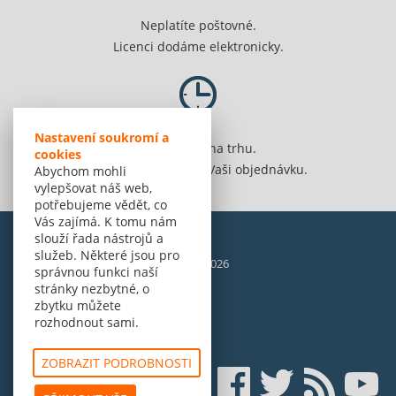
Neplatíte poštovné.
Licenci dodáme elektronicky.
Nastavení soukromí a
Jsme 20 let na trhu.
cookies
Spolehlivě vyřídíme Vaši objednávku.
Abychom mohli
vylepšovat náš web,
potřebujeme vědět, co
Vás zajímá. K tomu nám
slouží řada nástrojů a
služeb. Některé jsou pro
© Amenit Software Solutions, 1998 - 2026
správnou funkci naší
Powered by
nopCommerce
stránky nezbytné, o
zbytku můžete
rozhodnout sami.
ZOBRAZIT PODROBNOSTI