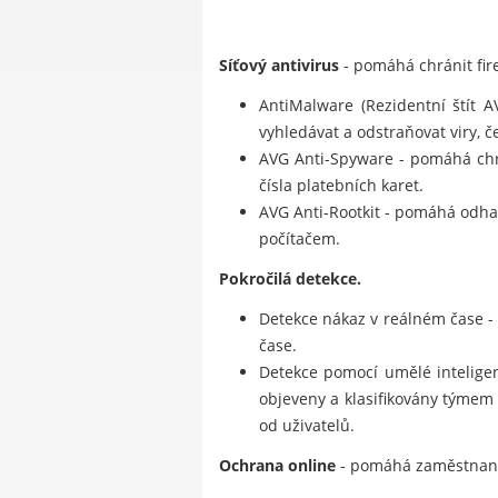
Síťový antivirus
- pomáhá chránit fire
AntiMalware (Rezidentní štít 
vyhledávat a odstraňovat viry, če
AVG Anti-Spyware - pomáhá chrá
čísla platebních karet.
AVG Anti-Rootkit - pomáhá odhal
počítačem.
Pokročilá detekce.
Detekce nákaz v reálném čase -
čase.
Detekce pomocí umělé inteligenc
objeveny a klasifikovány týmem
od uživatelů.
Ochrana online
- pomáhá zaměstnanců