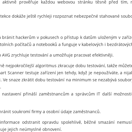
 aktivně prověřuje každou webovou stránku těsně před tím, než
tekce dokáže ještě rychleji rozpoznat nebezpečné stahované soubo
 bránit hackerům v pokusech o přístup k datům uloženým v zaříz
lních počítačů a notebooků a funguje v kabelových i bezdrátových
 AVG zrychluje testování a umožňuje pracovat efektivněji.
 nejpokročilejší algoritmus zkracuje dobu testování, takže můžete 
t Scanner testuje zařízení jen tehdy, když je nepoužíváte, a nij
i. Ve snaze zkrátit dobu testování na minimum se nezabývá soubory
.
í nastavení přináší zaměstnancům a správcům IT další možnosti 
ránit soukromí firmy a osobní údaje zaměstnanců.
informace odstranit opravdu spolehlivě, běžné smazání nemusí
je jejich neúmyslné obnovení.