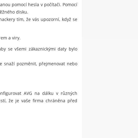
hranou pomocí hesla v počítači. Pomocí
běžného disku.
kery tím, že vás upozorní, když se
em a viry.
 aby se všemi zákaznickými daty bylo
 se snaží pozměnit, přejmenovat nebo
konfigurovat AVG na dálku v různých
istí, že je vaše firma chráněna před