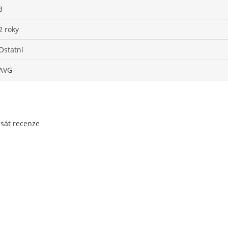
3
2 roky
Ostatní
AVG
psát recenze