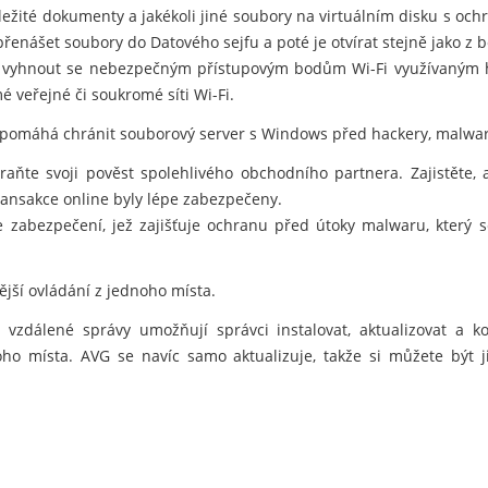
důležité dokumenty a jakékoli jiné soubory na virtuálním disku s oc
nášet soubory do Datového sejfu a poté je otvírat stejně jako z 
vyhnout se nebezpečným přístupovým bodům Wi-Fi využívaným hac
é veřejné či soukromé síti Wi-Fi.
 pomáhá chránit souborový server s Windows před hackery, malwar
hraňte svoji pověst spolehlivého obchodního partnera. Zajistěte,
ansakce online byly lépe zabezpečeny.
e zabezpečení, jež zajišťuje ochranu před útoky malwaru, který
nější ovládání z jednoho místa.
vzdálené správy umožňují správci instalovat, aktualizovat a 
noho místa. AVG se navíc samo aktualizuje, takže si můžete být j