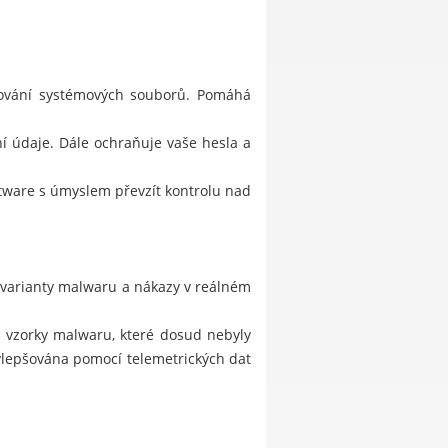
stování systémových souborů. Pomáhá
í údaje. Dále ochraňuje vaše hesla a
ftware s úmyslem převzít kontrolu nad
 varianty malwaru a nákazy v reálném
je vzorky malwaru, které dosud nebyly
ylepšována pomocí telemetrických dat