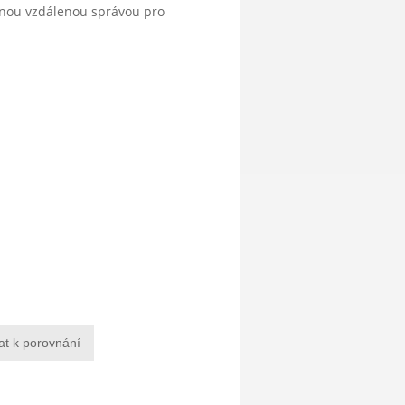
anou vzdálenou správou pro
at k porovnání