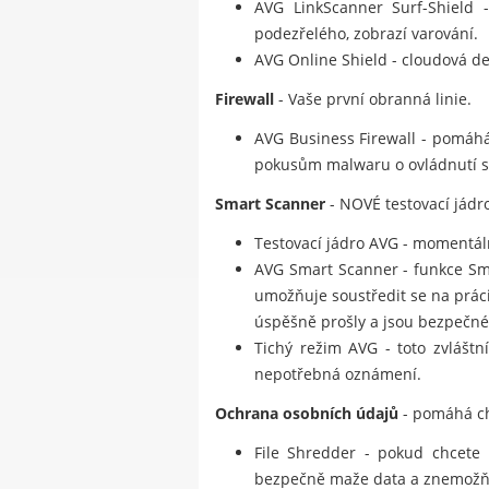
AVG LinkScanner Surf-Shield -
podezřelého, zobrazí varování.
AVG Online Shield - cloudová de
Firewall
- Vaše první obranná linie.
AVG Business Firewall - pomáhá
pokusům malwaru o ovládnutí sto
Smart Scanner
- NOVÉ testovací jádro
Testovací jádro AVG - momentálně
AVG Smart Scanner - funkce Smar
umožňuje soustředit se na prác
úspěšně prošly a jsou bezpečné
Tichý režim AVG - toto zvláštn
nepotřebná oznámení.
Ochrana osobních údajů
- pomáhá ch
File Shredder - pokud chcete 
bezpečně maže data a znemožňu