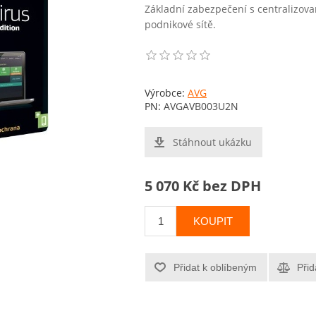
Základní zabezpečení s centralizov
podnikové sítě.
Výrobce:
AVG
PN:
AVGAVB003U2N
Stáhnout ukázku
5 070 Kč bez DPH
KOUPIT
Přidat k oblíbeným
Přid