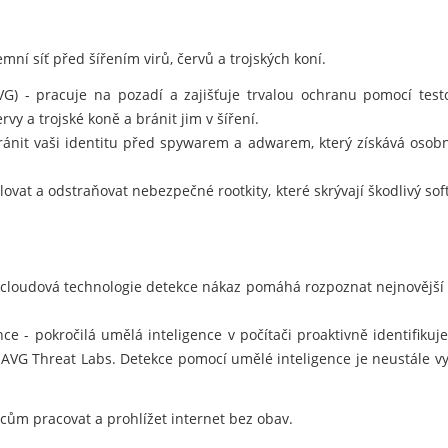
mní síť před šířením virů, červů a trojských koní.
AVG) - pracuje na pozadí a zajišťuje trvalou ochranu pomocí te
rvy a trojské koně a bránit jim v šíření.
nit vaši identitu před spywarem a adwarem, který získává osobn
ovat a odstraňovat nebezpečné rootkity, které skrývají škodlivý so
 cloudová technologie detekce nákaz pomáhá rozpoznat nejnovější
e - pokročilá umělá inteligence v počítači proaktivně identifiku
 AVG Threat Labs. Detekce pomocí umělé inteligence je neustále v
m pracovat a prohlížet internet bez obav.