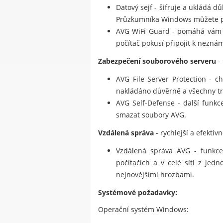
Datový sejf - šifruje a ukládá 
Průzkumníka Windows můžete pře
AVG WiFi Guard - pomáhá vám 
počítač pokusí připojit k neznám
Zabezpečení souborového serveru
-
AVG File Server Protection - c
nakládáno důvěrně a všechny tr
AVG Self-Defense - další funkc
smazat soubory AVG.
Vzdálená správa
- rychlejší a efektiv
Vzdálená správa AVG - funkce 
počítačích a v celé síti z jed
nejnovějšími hrozbami.
Systémové požadavky:
Operační systém Windows: