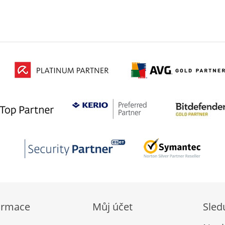
ormace
Můj účet
Sled