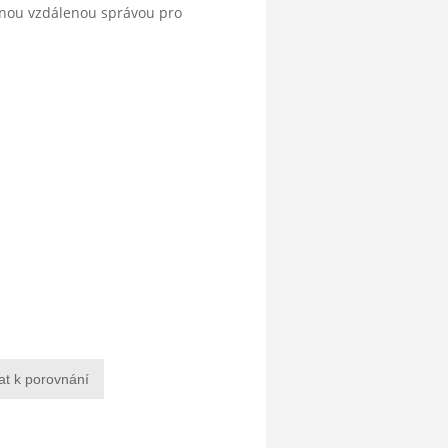
anou vzdálenou správou pro
at k porovnání