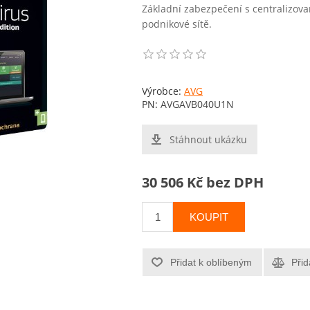
Základní zabezpečení s centralizov
podnikové sítě.
Výrobce:
AVG
PN:
AVGAVB040U1N
Stáhnout ukázku
30 506 Kč bez DPH
KOUPIT
Přidat k oblíbeným
Přid