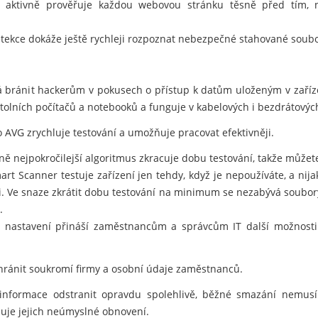
 aktivně prověřuje každou webovou stránku těsně před tím, než
tekce dokáže ještě rychleji rozpoznat nebezpečné stahované soubo
 bránit hackerům v pokusech o přístup k datům uloženým v zaříz
lních počítačů a notebooků a funguje v kabelových i bezdrátových
 AVG zrychluje testování a umožňuje pracovat efektivněji.
 nejpokročilejší algoritmus zkracuje dobu testování, takže můžete 
t Scanner testuje zařízení jen tehdy, když je nepoužíváte, a nij
i. Ve snaze zkrátit dobu testování na minimum se nezabývá soubory
.
í nastavení přináší zaměstnancům a správcům IT další možnosti 
ránit soukromí firmy a osobní údaje zaměstnanců.
informace odstranit opravdu spolehlivě, běžné smazání nemusí
je jejich neúmyslné obnovení.