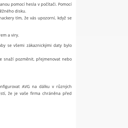
hranou pomocí hesla v počítači. Pomocí
běžného disku.
kery tím, že vás upozorní, když se
em a viry.
 aby se všemi zákaznickými daty bylo
 se snaží pozměnit, přejmenovat nebo
konfigurovat AVG na dálku v různých
istí, že je vaše firma chráněna před