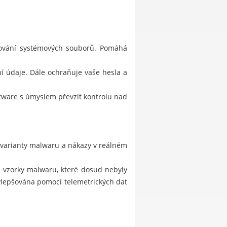
stování systémových souborů. Pomáhá
í údaje. Dále ochraňuje vaše hesla a
ftware s úmyslem převzít kontrolu nad
 varianty malwaru a nákazy v reálném
je vzorky malwaru, které dosud nebyly
ylepšována pomocí telemetrických dat