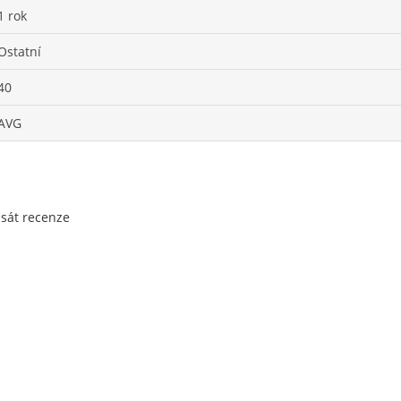
1 rok
Ostatní
40
AVG
psát recenze