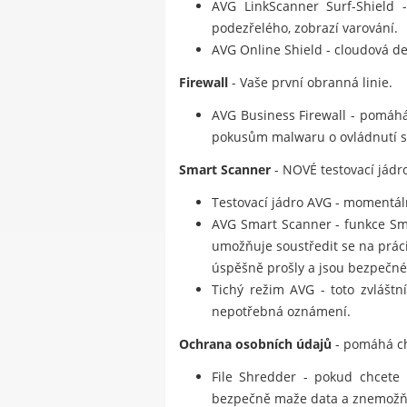
AVG LinkScanner Surf-Shield -
podezřelého, zobrazí varování.
AVG Online Shield - cloudová de
Firewall
- Vaše první obranná linie.
AVG Business Firewall - pomáhá
pokusům malwaru o ovládnutí sto
Smart Scanner
- NOVÉ testovací jádro
Testovací jádro AVG - momentálně
AVG Smart Scanner - funkce Smar
umožňuje soustředit se na prác
úspěšně prošly a jsou bezpečné
Tichý režim AVG - toto zvláštn
nepotřebná oznámení.
Ochrana osobních údajů
- pomáhá ch
File Shredder - pokud chcete 
bezpečně maže data a znemožňu