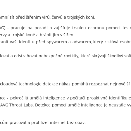
mní síť před šířením virů, červů a trojských koní.
AVG) - pracuje na pozadí a zajišťuje trvalou ochranu pomocí te
rvy a trojské koně a bránit jim v šíření.
nit vaši identitu před spywarem a adwarem, který získává osobn
ovat a odstraňovat nebezpečné rootkity, které skrývají škodlivý so
 cloudová technologie detekce nákaz pomáhá rozpoznat nejnovější
e - pokročilá umělá inteligence v počítači proaktivně identifiku
 AVG Threat Labs. Detekce pomocí umělé inteligence je neustále v
m pracovat a prohlížet internet bez obav.