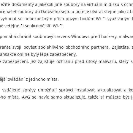
důležité dokumenty a jakékoli jiné soubory na virtuálním disku s oc
nášet soubory do Datového sejfu a poté je otvírat stejně jako z 
vyhnout se nebezpečným přístupovým bodům Wi-Fi využívaným hac
é veřejné či soukromé síti Wi-Fi.
 pomáhá chránit souborový server s Windows před hackery, malwar
hraňte svoji pověst spolehlivého obchodního partnera. Zajistěte,
ansakce online byly lépe zabezpečeny.
e zabezpečení, jež zajišťuje ochranu před útoky malwaru, který
nější ovládání z jednoho místa.
vzdálené správy umožňují správci instalovat, aktualizovat a 
noho místa. AVG se navíc samo aktualizuje, takže si můžete být j