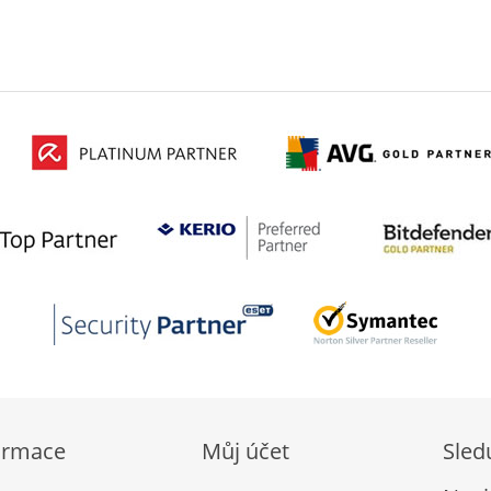
ormace
Můj účet
Sled