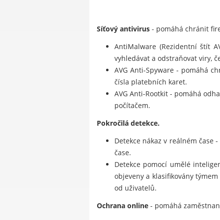
Síťový antivirus
- pomáhá chránit fire
AntiMalware (Rezidentní štít 
vyhledávat a odstraňovat viry, če
AVG Anti-Spyware - pomáhá chrá
čísla platebních karet.
AVG Anti-Rootkit - pomáhá odhal
počítačem.
Pokročilá detekce.
Detekce nákaz v reálném čase -
čase.
Detekce pomocí umělé inteligenc
objeveny a klasifikovány týmem
od uživatelů.
Ochrana online
- pomáhá zaměstnanců