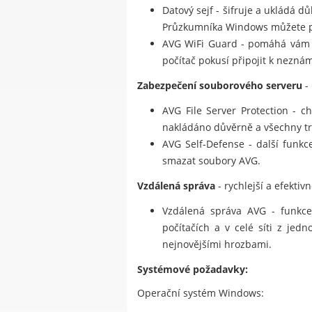
Datový sejf - šifruje a ukládá 
Průzkumníka Windows můžete pře
AVG WiFi Guard - pomáhá vám 
počítač pokusí připojit k neznám
Zabezpečení souborového serveru
-
AVG File Server Protection - c
nakládáno důvěrně a všechny tr
AVG Self-Defense - další funkc
smazat soubory AVG.
Vzdálená správa
- rychlejší a efektiv
Vzdálená správa AVG - funkce 
počítačích a v celé síti z jed
nejnovějšími hrozbami.
Systémové požadavky:
Operační systém Windows: