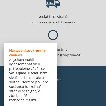
Neplatíte poštovné.
Licenci dodáme elektronicky.
Jsme 20 let na trhu.
Nastavení soukromí a
Spolehlivě vyřídíme Vaši objednávku.
cookies
Abychom mohli
vylepšovat náš web,
potřebujeme vědět, co
Vás zajímá. K tomu nám
slouží řada nástrojů a
© Amenit Software Solutions, 1998 - 2026
služeb. Některé jsou pro
Powered by
nopCommerce
správnou funkci naší
stránky nezbytné, o
zbytku můžete
rozhodnout sami.