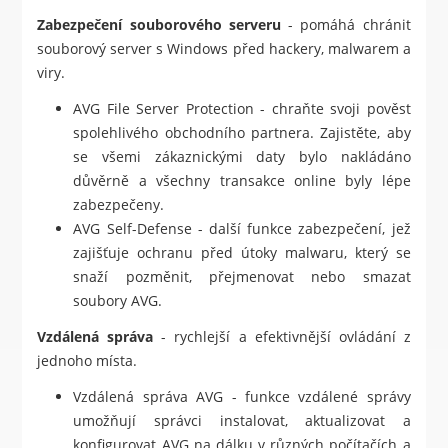
Zabezpečení souborového serveru
- pomáhá chránit
souborový server s Windows před hackery, malwarem a
viry.
AVG File Server Protection - chraňte svoji pověst
spolehlivého obchodního partnera. Zajistěte, aby
se všemi zákaznickými daty bylo nakládáno
důvěrně a všechny transakce online byly lépe
zabezpečeny.
AVG Self-Defense - další funkce zabezpečení, jež
zajišťuje ochranu před útoky malwaru, který se
snaží pozměnit, přejmenovat nebo smazat
soubory AVG.
Vzdálená správa
- rychlejší a efektivnější ovládání z
jednoho místa.
Vzdálená správa AVG - funkce vzdálené správy
umožňují správci instalovat, aktualizovat a
konfigurovat AVG na dálku v různých počítačích a