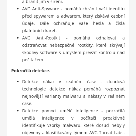
a bránit jim v šíření.
AVG Anti-Spyware - pomáhá chránit vaši identitu
před spywarem a adwarem, který získává osobní
údaje. Dále ochraňuje vaše hesla a čísla
platebních karet.
AVG Anti-Rootkit - pomáhá odhalovat a
odstraňovat nebezpečné rootkity, které skrývají
škodlivý software s úmyslem převzít kontrolu nad
počítačem.
Pokročilá detekce.
Detekce nákaz v reálném čase - cloudová
technologie detekce nákaz pomáhá rozpoznat
nejnovější varianty malwaru a nákazy v reálném
čase.
Detekce pomocí umělé inteligence - pokročilá
umělá inteligence v počítači proaktivně
identifikuje vzorky malwaru, které dosud nebyly
objeveny a klasifikovány týmem AVG Threat Labs.