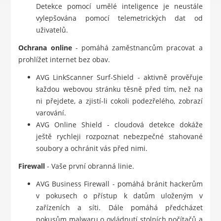
Detekce pomocí umělé inteligence je neustále
vylepšována pomocí telemetrických dat od
uživatelů.
Ochrana online
- pomáhá zaměstnancům pracovat a
prohlížet internet bez obav.
AVG LinkScanner Surf-Shield - aktivně prověřuje
každou webovou stránku těsně před tím, než na
ni přejdete, a zjistí-li cokoli podezřelého, zobrazí
varování.
AVG Online Shield - cloudová detekce dokáže
ještě rychleji rozpoznat nebezpečné stahované
soubory a ochránit vás před nimi.
Firewall
- Vaše první obranná linie.
AVG Business Firewall - pomáhá bránit hackerům
v pokusech o přístup k datům uloženým v
zařízeních a síti. Dále pomáhá předcházet
pokusům malwaru o ovládnutí stolních počítačů a