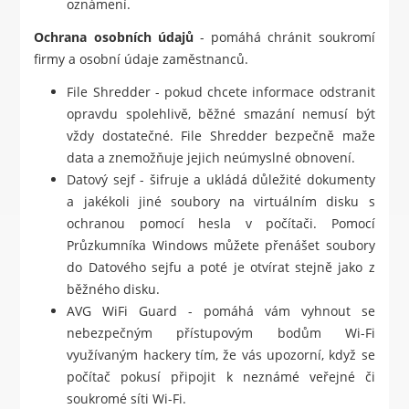
oznámení.
Ochrana osobních údajů
- pomáhá chránit soukromí
firmy a osobní údaje zaměstnanců.
File Shredder - pokud chcete informace odstranit
opravdu spolehlivě, běžné smazání nemusí být
vždy dostatečné. File Shredder bezpečně maže
data a znemožňuje jejich neúmyslné obnovení.
Datový sejf - šifruje a ukládá důležité dokumenty
a jakékoli jiné soubory na virtuálním disku s
ochranou pomocí hesla v počítači. Pomocí
Průzkumníka Windows můžete přenášet soubory
do Datového sejfu a poté je otvírat stejně jako z
běžného disku.
AVG WiFi Guard - pomáhá vám vyhnout se
nebezpečným přístupovým bodům Wi-Fi
využívaným hackery tím, že vás upozorní, když se
počítač pokusí připojit k neznámé veřejné či
soukromé síti Wi-Fi.