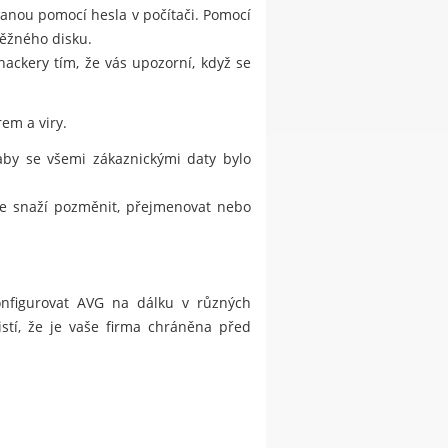
hranou pomocí hesla v počítači. Pomocí
běžného disku.
kery tím, že vás upozorní, když se
em a viry.
 aby se všemi zákaznickými daty bylo
 se snaží pozměnit, přejmenovat nebo
konfigurovat AVG na dálku v různých
istí, že je vaše firma chráněna před