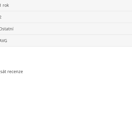
1 rok
2
Ostatní
AVG
psát recenze