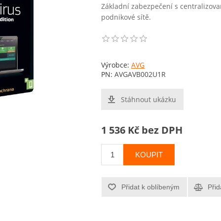
Základní zabezpečení s centralizov
podnikové sítě.
Výrobce:
AVG
PN:
AVGAVB002U1R
Stáhnout ukázku
1 536 Kč bez DPH
KOUPIT
Přidat k oblíbeným
Přid