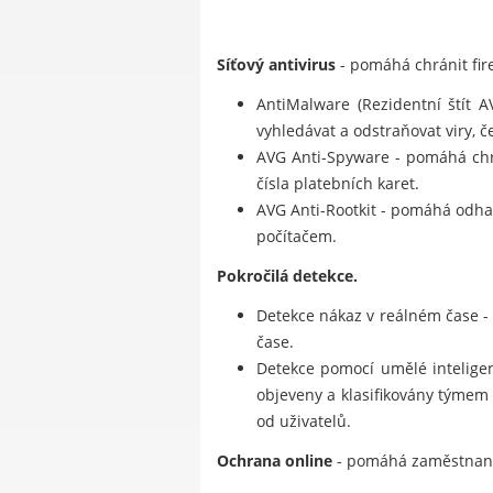
Síťový antivirus
- pomáhá chránit fire
AntiMalware (Rezidentní štít 
vyhledávat a odstraňovat viry, če
AVG Anti-Spyware - pomáhá chrá
čísla platebních karet.
AVG Anti-Rootkit - pomáhá odhal
počítačem.
Pokročilá detekce.
Detekce nákaz v reálném čase -
čase.
Detekce pomocí umělé inteligenc
objeveny a klasifikovány týmem
od uživatelů.
Ochrana online
- pomáhá zaměstnanců