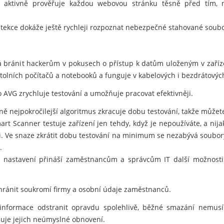
 aktivně prověřuje každou webovou stránku těsně před tím, než
tekce dokáže ještě rychleji rozpoznat nebezpečné stahované soubo
 bránit hackerům v pokusech o přístup k datům uloženým v zaříz
lních počítačů a notebooků a funguje v kabelových i bezdrátových
 AVG zrychluje testování a umožňuje pracovat efektivněji.
 nejpokročilejší algoritmus zkracuje dobu testování, takže můžete 
t Scanner testuje zařízení jen tehdy, když je nepoužíváte, a nij
i. Ve snaze zkrátit dobu testování na minimum se nezabývá soubory
.
í nastavení přináší zaměstnancům a správcům IT další možnosti 
ránit soukromí firmy a osobní údaje zaměstnanců.
informace odstranit opravdu spolehlivě, běžné smazání nemusí
je jejich neúmyslné obnovení.