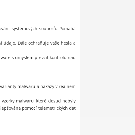
stování systémových souborů. Pomáhá
í údaje. Dále ochraňuje vaše hesla a
ftware s úmyslem převzít kontrolu nad
 varianty malwaru a nákazy v reálném
je vzorky malwaru, které dosud nebyly
ylepšována pomocí telemetrických dat