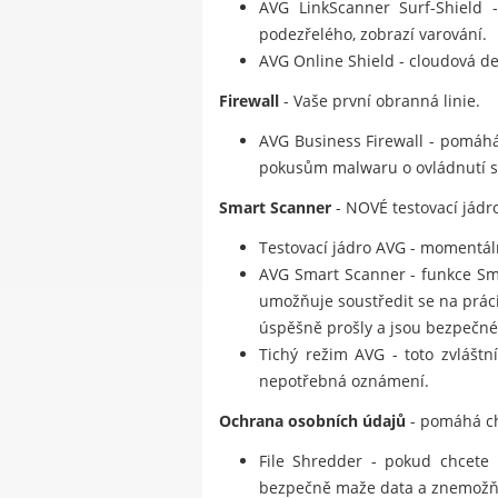
AVG LinkScanner Surf-Shield -
podezřelého, zobrazí varování.
AVG Online Shield - cloudová de
Firewall
- Vaše první obranná linie.
AVG Business Firewall - pomáhá
pokusům malwaru o ovládnutí sto
Smart Scanner
- NOVÉ testovací jádro
Testovací jádro AVG - momentálně
AVG Smart Scanner - funkce Smar
umožňuje soustředit se na prác
úspěšně prošly a jsou bezpečné
Tichý režim AVG - toto zvláštn
nepotřebná oznámení.
Ochrana osobních údajů
- pomáhá ch
File Shredder - pokud chcete 
bezpečně maže data a znemožňu