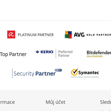
ormace
Můj účet
Sled