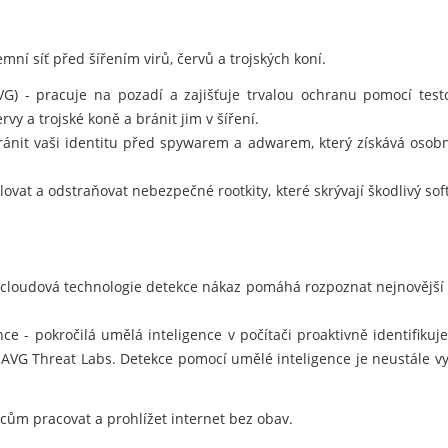
mní síť před šířením virů, červů a trojských koní.
AVG) - pracuje na pozadí a zajišťuje trvalou ochranu pomocí te
rvy a trojské koně a bránit jim v šíření.
nit vaši identitu před spywarem a adwarem, který získává osobn
ovat a odstraňovat nebezpečné rootkity, které skrývají škodlivý so
 cloudová technologie detekce nákaz pomáhá rozpoznat nejnovější
e - pokročilá umělá inteligence v počítači proaktivně identifiku
 AVG Threat Labs. Detekce pomocí umělé inteligence je neustále v
m pracovat a prohlížet internet bez obav.