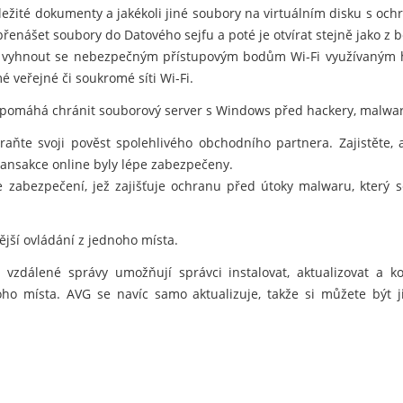
důležité dokumenty a jakékoli jiné soubory na virtuálním disku s oc
nášet soubory do Datového sejfu a poté je otvírat stejně jako z 
vyhnout se nebezpečným přístupovým bodům Wi-Fi využívaným hac
é veřejné či soukromé síti Wi-Fi.
 pomáhá chránit souborový server s Windows před hackery, malwar
hraňte svoji pověst spolehlivého obchodního partnera. Zajistěte,
ansakce online byly lépe zabezpečeny.
e zabezpečení, jež zajišťuje ochranu před útoky malwaru, který
nější ovládání z jednoho místa.
vzdálené správy umožňují správci instalovat, aktualizovat a 
noho místa. AVG se navíc samo aktualizuje, takže si můžete být j