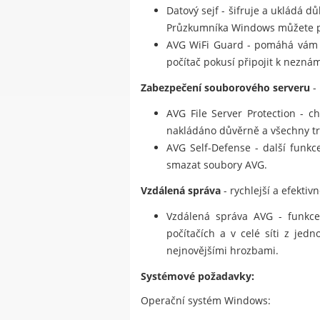
Datový sejf - šifruje a ukládá 
Průzkumníka Windows můžete pře
AVG WiFi Guard - pomáhá vám 
počítač pokusí připojit k neznám
Zabezpečení souborového serveru
-
AVG File Server Protection - c
nakládáno důvěrně a všechny tr
AVG Self-Defense - další funkc
smazat soubory AVG.
Vzdálená správa
- rychlejší a efektiv
Vzdálená správa AVG - funkce 
počítačích a v celé síti z jed
nejnovějšími hrozbami.
Systémové požadavky:
Operační systém Windows: