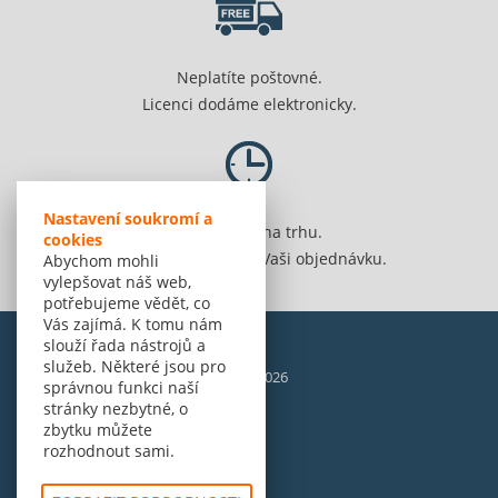
Neplatíte poštovné.
Licenci dodáme elektronicky.
Nastavení soukromí a
Jsme 20 let na trhu.
cookies
Spolehlivě vyřídíme Vaši objednávku.
Abychom mohli
vylepšovat náš web,
potřebujeme vědět, co
Vás zajímá. K tomu nám
slouží řada nástrojů a
služeb. Některé jsou pro
© Amenit Software Solutions, 1998 - 2026
správnou funkci naší
Powered by
nopCommerce
stránky nezbytné, o
zbytku můžete
rozhodnout sami.