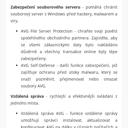
Zabezpečení souborového serveru
- pomáhá chránit
souborový server s Windows před hackery, malwarem a
viry.
AVG File Server Protection - chraňte svoji pověst
spolehlivého obchodního partnera. Zajistěte, aby
se všemi zákaznickými daty bylo nakládáno
důvěrně a všechny transakce online byly lépe
zabezpečeny.
AVG Self-Defense - další funkce zabezpečení, jež
zajišťuje ochranu před útoky malwaru, který se
snaží pozměnit, přejmenovat nebo smazat
soubory AVG.
Vzdálená správa
- rychlejší a efektivnější ovládání z
jednoho místa.
Vzdálená správa AVG - funkce vzdálené správy
umožňují správci instalovat, aktualizovat a
konfigurovat AVG na dálku v různých počítačích a