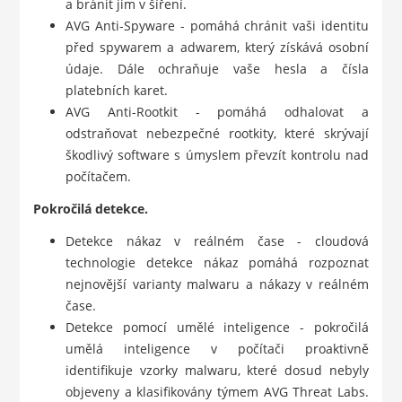
a bránit jim v šíření.
AVG Anti-Spyware - pomáhá chránit vaši identitu
před spywarem a adwarem, který získává osobní
údaje. Dále ochraňuje vaše hesla a čísla
platebních karet.
AVG Anti-Rootkit - pomáhá odhalovat a
odstraňovat nebezpečné rootkity, které skrývají
škodlivý software s úmyslem převzít kontrolu nad
počítačem.
Pokročilá detekce.
Detekce nákaz v reálném čase - cloudová
technologie detekce nákaz pomáhá rozpoznat
nejnovější varianty malwaru a nákazy v reálném
čase.
Detekce pomocí umělé inteligence - pokročilá
umělá inteligence v počítači proaktivně
identifikuje vzorky malwaru, které dosud nebyly
objeveny a klasifikovány týmem AVG Threat Labs.