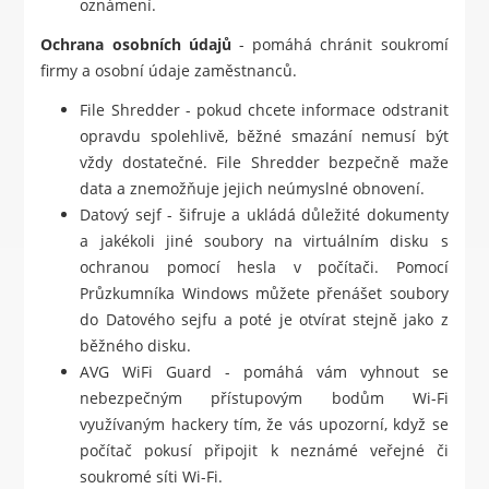
oznámení.
Ochrana osobních údajů
- pomáhá chránit soukromí
firmy a osobní údaje zaměstnanců.
File Shredder - pokud chcete informace odstranit
opravdu spolehlivě, běžné smazání nemusí být
vždy dostatečné. File Shredder bezpečně maže
data a znemožňuje jejich neúmyslné obnovení.
Datový sejf - šifruje a ukládá důležité dokumenty
a jakékoli jiné soubory na virtuálním disku s
ochranou pomocí hesla v počítači. Pomocí
Průzkumníka Windows můžete přenášet soubory
do Datového sejfu a poté je otvírat stejně jako z
běžného disku.
AVG WiFi Guard - pomáhá vám vyhnout se
nebezpečným přístupovým bodům Wi-Fi
využívaným hackery tím, že vás upozorní, když se
počítač pokusí připojit k neznámé veřejné či
soukromé síti Wi-Fi.