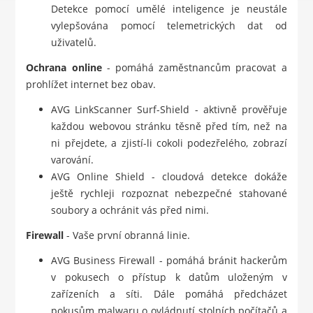
Detekce pomocí umělé inteligence je neustále
vylepšována pomocí telemetrických dat od
uživatelů.
Ochrana online
- pomáhá zaměstnancům pracovat a
prohlížet internet bez obav.
AVG LinkScanner Surf-Shield - aktivně prověřuje
každou webovou stránku těsně před tím, než na
ni přejdete, a zjistí-li cokoli podezřelého, zobrazí
varování.
AVG Online Shield - cloudová detekce dokáže
ještě rychleji rozpoznat nebezpečné stahované
soubory a ochránit vás před nimi.
Firewall
- Vaše první obranná linie.
AVG Business Firewall - pomáhá bránit hackerům
v pokusech o přístup k datům uloženým v
zařízeních a síti. Dále pomáhá předcházet
pokusům malwaru o ovládnutí stolních počítačů a