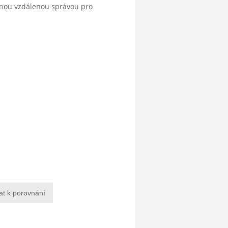
anou vzdálenou správou pro
at k porovnání