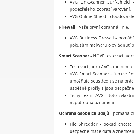
AVG LinkScanner Surf-Shield -
podezřelého, zobrazí varování.
AVG Online Shield - cloudová de
Firewall
- Vaše první obranná linie.
AVG Business Firewall - pomáhá
pokusům malwaru o ovládnutí sto
Smart Scanner
- NOVÉ testovací jádro
Testovací jádro AVG - momentálně
AVG Smart Scanner - funkce Smar
umožňuje soustředit se na prác
úspěšně prošly a jsou bezpečné
Tichý režim AVG - toto zvláštn
nepotřebná oznámení.
Ochrana osobních údajů
- pomáhá ch
File Shredder - pokud chcete 
bezpečně maže data a znemožňu