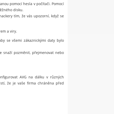
hranou pomocí hesla v počítači. Pomocí
běžného disku.
kery tím, že vás upozorní, když se
em a viry.
 aby se všemi zákaznickými daty bylo
 se snaží pozměnit, přejmenovat nebo
konfigurovat AVG na dálku v různých
istí, že je vaše firma chráněna před