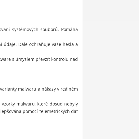
stování systémových souborů. Pomáhá
í údaje. Dále ochraňuje vaše hesla a
ftware s úmyslem převzít kontrolu nad
 varianty malwaru a nákazy v reálném
je vzorky malwaru, které dosud nebyly
ylepšována pomocí telemetrických dat