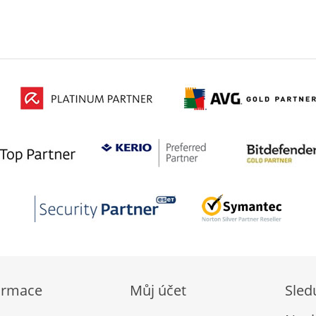
ormace
Můj účet
Sled