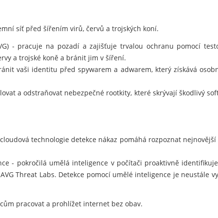
mní síť před šířením virů, červů a trojských koní.
AVG) - pracuje na pozadí a zajišťuje trvalou ochranu pomocí te
rvy a trojské koně a bránit jim v šíření.
nit vaši identitu před spywarem a adwarem, který získává osobn
ovat a odstraňovat nebezpečné rootkity, které skrývají škodlivý so
 cloudová technologie detekce nákaz pomáhá rozpoznat nejnovější
e - pokročilá umělá inteligence v počítači proaktivně identifiku
 AVG Threat Labs. Detekce pomocí umělé inteligence je neustále v
m pracovat a prohlížet internet bez obav.