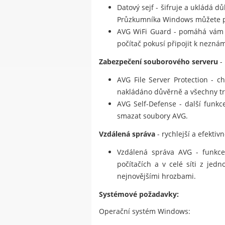
Datový sejf - šifruje a ukládá 
Průzkumníka Windows můžete pře
AVG WiFi Guard - pomáhá vám 
počítač pokusí připojit k neznám
Zabezpečení souborového serveru
-
AVG File Server Protection - c
nakládáno důvěrně a všechny tr
AVG Self-Defense - další funkc
smazat soubory AVG.
Vzdálená správa
- rychlejší a efektiv
Vzdálená správa AVG - funkce 
počítačích a v celé síti z jed
nejnovějšími hrozbami.
Systémové požadavky:
Operační systém Windows: