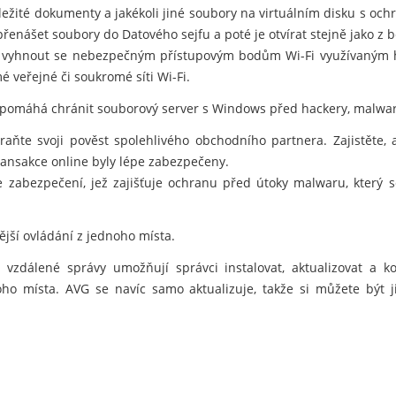
důležité dokumenty a jakékoli jiné soubory na virtuálním disku s oc
nášet soubory do Datového sejfu a poté je otvírat stejně jako z 
vyhnout se nebezpečným přístupovým bodům Wi-Fi využívaným hac
é veřejné či soukromé síti Wi-Fi.
 pomáhá chránit souborový server s Windows před hackery, malwar
hraňte svoji pověst spolehlivého obchodního partnera. Zajistěte,
ansakce online byly lépe zabezpečeny.
e zabezpečení, jež zajišťuje ochranu před útoky malwaru, který
nější ovládání z jednoho místa.
vzdálené správy umožňují správci instalovat, aktualizovat a 
noho místa. AVG se navíc samo aktualizuje, takže si můžete být j