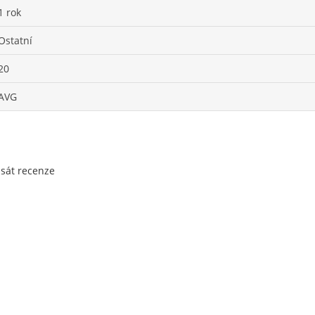
1 rok
Ostatní
20
AVG
psát recenze