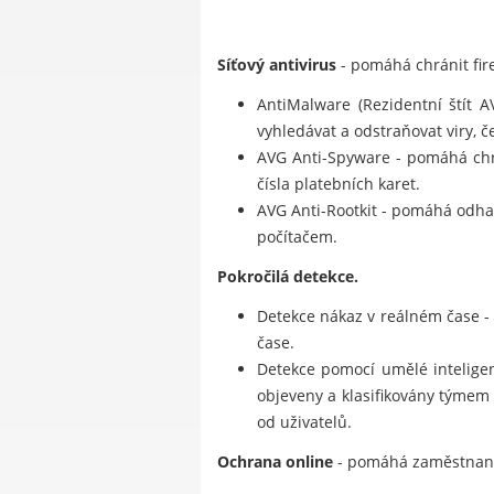
Síťový antivirus
- pomáhá chránit fire
AntiMalware (Rezidentní štít 
vyhledávat a odstraňovat viry, če
AVG Anti-Spyware - pomáhá chrá
čísla platebních karet.
AVG Anti-Rootkit - pomáhá odhal
počítačem.
Pokročilá detekce.
Detekce nákaz v reálném čase -
čase.
Detekce pomocí umělé inteligenc
objeveny a klasifikovány týmem
od uživatelů.
Ochrana online
- pomáhá zaměstnanců