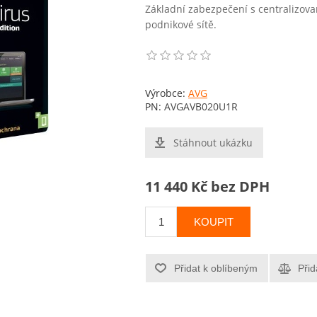
Základní zabezpečení s centralizov
podnikové sítě.
Výrobce:
AVG
PN:
AVGAVB020U1R
Stáhnout ukázku
11 440 Kč bez DPH
KOUPIT
Přidat k oblíbeným
Přid