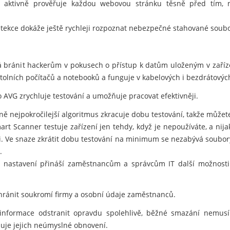
 aktivně prověřuje každou webovou stránku těsně před tím, než
tekce dokáže ještě rychleji rozpoznat nebezpečné stahované soubo
 bránit hackerům v pokusech o přístup k datům uloženým v zaříz
lních počítačů a notebooků a funguje v kabelových i bezdrátových
 AVG zrychluje testování a umožňuje pracovat efektivněji.
 nejpokročilejší algoritmus zkracuje dobu testování, takže můžete 
t Scanner testuje zařízení jen tehdy, když je nepoužíváte, a nij
i. Ve snaze zkrátit dobu testování na minimum se nezabývá soubory
.
í nastavení přináší zaměstnancům a správcům IT další možnosti 
ránit soukromí firmy a osobní údaje zaměstnanců.
informace odstranit opravdu spolehlivě, běžné smazání nemusí
je jejich neúmyslné obnovení.