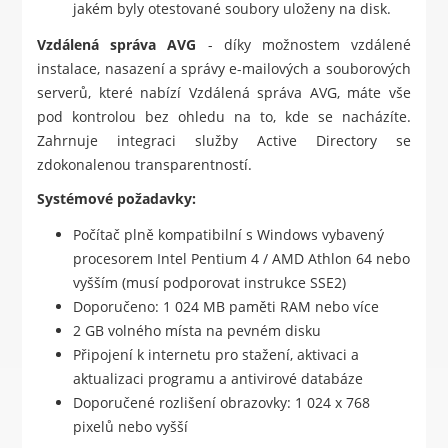
jakém byly otestované soubory uloženy na disk.
Vzdálená správa AVG
- díky možnostem vzdálené
instalace, nasazení a správy e-mailových a souborových
serverů, které nabízí Vzdálená správa AVG, máte vše
pod kontrolou bez ohledu na to, kde se nacházíte.
Zahrnuje integraci služby Active Directory se
zdokonalenou transparentností.
Systémové požadavky:
Počítač plně kompatibilní s Windows vybavený
procesorem Intel Pentium 4 / AMD Athlon 64 nebo
vyšším (musí podporovat instrukce SSE2)
Doporučeno: 1 024 MB paměti RAM nebo více
2 GB volného místa na pevném disku
Připojení k internetu pro stažení, aktivaci a
aktualizaci programu a antivirové databáze
Doporučené rozlišení obrazovky: 1 024 x 768
pixelů nebo vyšší