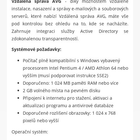
Vzdálená správa AVG
- díky možnostem vzdálené
instalace, nasazení a správy e-mailových a souborových
serverů, které nabízí Vzdálená správa AVG, máte vše
pod kontrolou bez ohledu na to, kde se nacházíte.
Zahrnuje integraci služby Active Directory se
zdokonalenou transparentností.
Systémové požadavky:
Počítač plně kompatibilní s Windows vybavený
procesorem Intel Pentium 4 / AMD Athlon 64 nebo
vyšším (musí podporovat instrukce SSE2)
Doporučeno: 1 024 MB paměti RAM nebo více
2 GB volného místa na pevném disku
Připojení k internetu pro stažení, aktivaci a
aktualizaci programu a antivirové databáze
Doporučené rozlišení obrazovky: 1 024 x 768
pixelů nebo vyšší
Operační systém: