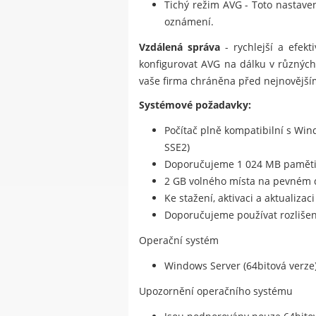
Tichý režim AVG - Toto nastave
oznámení.
Vzdálená správa
- rychlejší a efekt
konfigurovat AVG na dálku v různých p
vaše firma chráněna před nejnovější
Systémové požadavky:
Počítač plně kompatibilní s Wi
SSE2)
Doporučujeme 1 024 MB paměti
2 GB volného místa na pevném 
Ke stažení, aktivaci a aktualiza
Doporučujeme používat rozlišení
Operační systém
Windows Server (64bitová verze)
Upozornění operačního systému