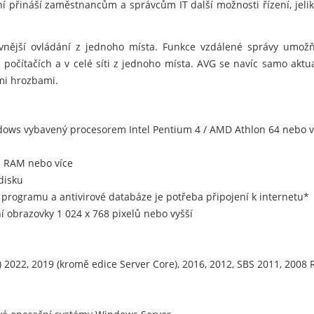
ní přináší zaměstnancům a správcům IT další možnosti řízení, jel
ivnější ovládání z jednoho místa. Funkce vzdálené správy umožňuj
očítačích a v celé síti z jednoho místa. AVG se navíc samo aktuali
mi hrozbami.
ndows vybavený procesorem Intel Pentium 4 / AMD Athlon 64 nebo 
 RAM nebo více
disku
ci programu a antivirové databáze je potřeba připojení k internetu*
 obrazovky 1 024 x 768 pixelů nebo vyšší
 2022, 2019 (kromě edice Server Core), 2016, 2012, SBS 2011, 2008 R