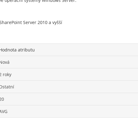
vé operační systémy Windows Server.
SharePoint Server 2010 a vyšší
Hodnota atributu
Nová
2 roky
Ostatní
20
AVG