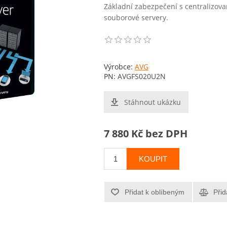
Základní zabezpečení s centralizov
souborové servery.
Výrobce:
AVG
PN:
AVGFS020U2N
Stáhnout ukázku
7 880 Kč bez DPH
KOUPIT
Přidat k oblíbeným
Přid