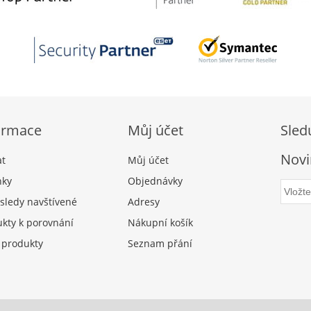
ormace
Můj účet
Sled
Novi
at
Můj účet
nky
Objednávky
sledy navštívené
Adresy
kty k porovnání
Nákupní košík
 produkty
Seznam přání