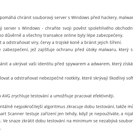
 pomáhá chránit souborový server s Windows před hackery, malwar
 server s Windows - chraňte svoji pověst spolehlivého obchodníh
no důvěrně a všechny transakce online byly lépe zabezpečeny.
a odstraňovat viry, červy a trojské koně a bránit jejich šíření.
e zabezpečení, jež zajišťuje ochranu před útoky malwaru, který
nit a ukrývat vaši identitu před spywarem a adwarem, který získá
ovat a odstraňovat nebezpečné rootkity, které skrývají škodlivý so
 AVG zrychluje testování a umožňuje pracovat efektivněji.
álně nejpokročilejší algoritmus zkracuje dobu testování, takže můž
t Scanner testuje zařízení jen tehdy, když je nepoužíváte, a nij
i. Ve snaze zkrátit dobu testování na minimum se nezabývá soubory
.