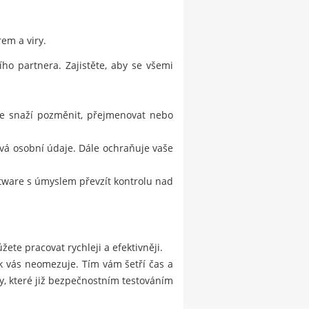
em a viry.
o partnera. Zajistěte, aby se všemi
 se snaží pozměnit, přejmenovat nebo
vá osobní údaje. Dále ochraňuje vaše
ftware s úmyslem převzít kontrolu nad
ete pracovat rychleji a efektivněji.
ak vás neomezuje. Tím vám šetří čas a
, které již bezpečnostním testováním