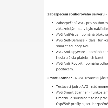
Zabezpečení souborového serveru
-
Zabezpečení AVG pro souborový
zákaznickými daty bylo nakládá
AVG AntiVirus - pomáhá blokovat 
AVG Self-Defense - další funkc
smazat soubory AVG.
AVG Anti-Spyware - pomáhá chrá
hesla a čísla platebních karet.
AVG Anti-Rootkit - pomáhá odhal
počítačem.
Smart Scanner
- NOVÉ testovací jádro
Testovací jádro AVG - náš moment
AVG Smart Scanner - funkce Smar
umožňuje soustředit se na prác
úspěšně prošly a jsou bezpečné