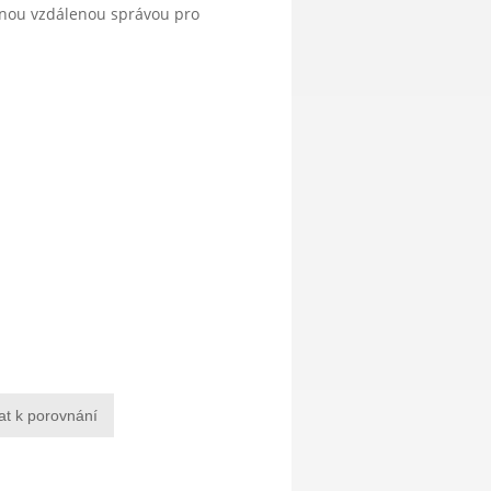
anou vzdálenou správou pro
at k porovnání