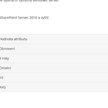
vé operační systémy Windows Server.
SharePoint Server 2010 a vyšší
Hodnota atributu
Obnovení
3 roky
Ostatní
10
AVG