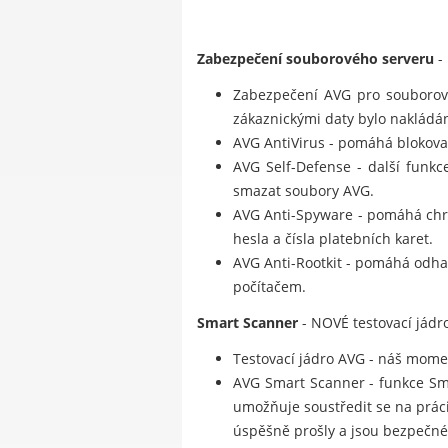
Zabezpečení souborového serveru
-
Zabezpečení AVG pro souborový
zákaznickými daty bylo nakládá
AVG AntiVirus - pomáhá blokovat 
AVG Self-Defense - další funkc
smazat soubory AVG.
AVG Anti-Spyware - pomáhá chrá
hesla a čísla platebních karet.
AVG Anti-Rootkit - pomáhá odhal
počítačem.
Smart Scanner
- NOVÉ testovací jádro
Testovací jádro AVG - náš moment
AVG Smart Scanner - funkce Smar
umožňuje soustředit se na prác
úspěšně prošly a jsou bezpečné