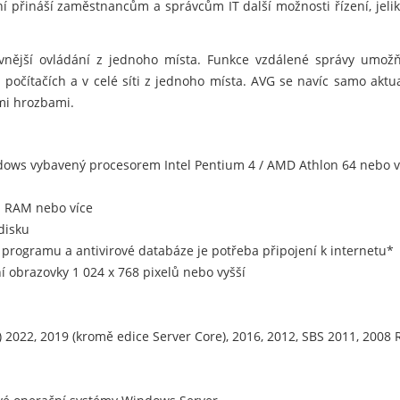
ní přináší zaměstnancům a správcům IT další možnosti řízení, jel
ivnější ovládání z jednoho místa. Funkce vzdálené správy umožňuj
očítačích a v celé síti z jednoho místa. AVG se navíc samo aktuali
mi hrozbami.
ndows vybavený procesorem Intel Pentium 4 / AMD Athlon 64 nebo 
 RAM nebo více
disku
ci programu a antivirové databáze je potřeba připojení k internetu*
 obrazovky 1 024 x 768 pixelů nebo vyšší
 2022, 2019 (kromě edice Server Core), 2016, 2012, SBS 2011, 2008 R