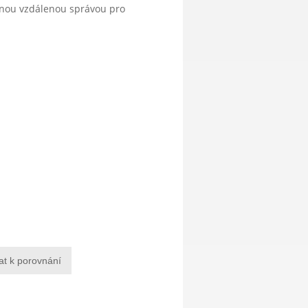
anou vzdálenou správou pro
at k porovnání