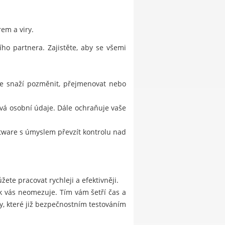
em a viry.
o partnera. Zajistěte, aby se všemi
 se snaží pozměnit, přejmenovat nebo
vá osobní údaje. Dále ochraňuje vaše
ftware s úmyslem převzít kontrolu nad
ete pracovat rychleji a efektivněji.
ak vás neomezuje. Tím vám šetří čas a
, které již bezpečnostním testováním