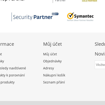
ormace
Můj účet
Sled
Novi
at
Můj účet
nky
Objednávky
sledy navštívené
Adresy
kty k porovnání
Nákupní košík
 produkty
Seznam přání