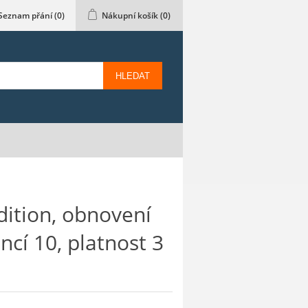
Seznam přání
(0)
Nákupní košík
(0)
HLEDAT
dition, obnovení
encí 10, platnost 3