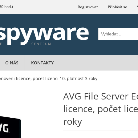
.30 hod.)
Registrovat
Přihlásit se
O NÁS
KONTAKTY
bnovení licence, počet licencí 10, platnost 3 roky
AVG File Server E
licence, počet lic
roky