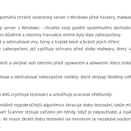
 pomáhá chránit souborový server s Windows před hackery, malwar
 server s Windows - chraňte svoji pověst spolehlivého obchodníh
no důvěrně a všechny transakce online byly lépe zabezpečeny.
a odstraňovat viry, červy a trojské koně a bránit jejich šíření.
e zabezpečení, jež zajišťuje ochranu před útoky malwaru, který
nit a ukrývat vaši identitu před spywarem a adwarem, který získá
ovat a odstraňovat nebezpečné rootkity, které skrývají škodlivý so
 AVG zrychluje testování a umožňuje pracovat efektivněji.
álně nejpokročilejší algoritmus zkracuje dobu testování, takže můž
t Scanner testuje zařízení jen tehdy, když je nepoužíváte, a nij
i. Ve snaze zkrátit dobu testování na minimum se nezabývá soubory
.