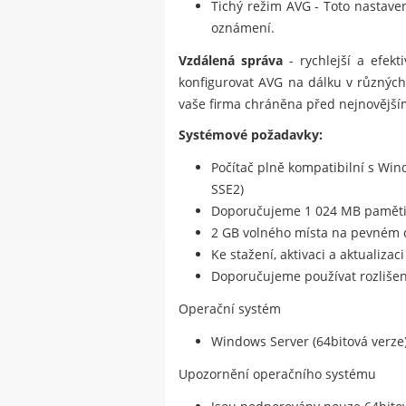
Tichý režim AVG - Toto nastave
oznámení.
Vzdálená správa
- rychlejší a efekt
konfigurovat AVG na dálku v různých p
vaše firma chráněna před nejnovější
Systémové požadavky:
Počítač plně kompatibilní s Wi
SSE2)
Doporučujeme 1 024 MB paměti
2 GB volného místa na pevném 
Ke stažení, aktivaci a aktualiza
Doporučujeme používat rozlišení
Operační systém
Windows Server (64bitová verze)
Upozornění operačního systému