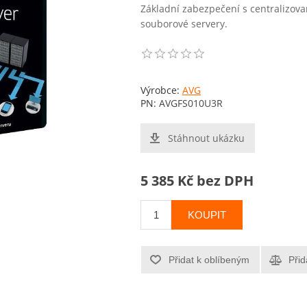
Základní zabezpečení s centralizov
souborové servery.
Výrobce:
AVG
PN:
AVGFS010U3R
Stáhnout ukázku
5 385 Kč bez DPH
KOUPIT
Přidat k oblíbeným
Přid