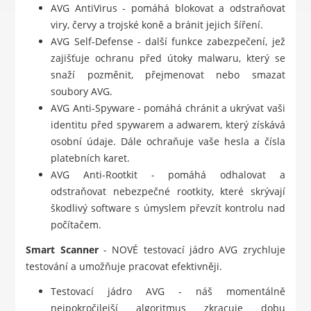
AVG AntiVirus - pomáhá blokovat a odstraňovat
viry, červy a trojské koně a bránit jejich šíření.
AVG Self-Defense - další funkce zabezpečení, jež
zajišťuje ochranu před útoky malwaru, který se
snaží pozměnit, přejmenovat nebo smazat
soubory AVG.
AVG Anti-Spyware - pomáhá chránit a ukrývat vaši
identitu před spywarem a adwarem, který získává
osobní údaje. Dále ochraňuje vaše hesla a čísla
platebních karet.
AVG Anti-Rootkit - pomáhá odhalovat a
odstraňovat nebezpečné rootkity, které skrývají
škodlivý software s úmyslem převzít kontrolu nad
počítačem.
Smart Scanner
- NOVÉ testovací jádro AVG zrychluje
testování a umožňuje pracovat efektivněji.
Testovací jádro AVG - náš momentálně
nejpokročilejší algoritmus zkracuje dobu