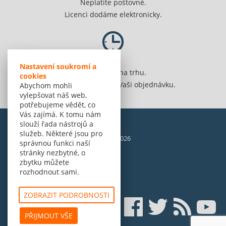
Neplatíte poštovné.
Licenci dodáme elektronicky.
Nastavení soukromí a
Jsme 20 let na trhu.
cookies
Spolehlivě vyřídíme Vaši objednávku.
Abychom mohli
vylepšovat náš web,
potřebujeme vědět, co
Vás zajímá. K tomu nám
slouží řada nástrojů a
služeb. Některé jsou pro
© Amenit Software Solutions, 1998 - 2026
správnou funkci naší
Powered by
nopCommerce
stránky nezbytné, o
zbytku můžete
rozhodnout sami.
ZOBRAZIT PODROBNOSTI
PŘIJMOUT VŠE