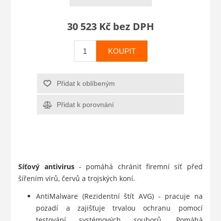
30 523 Kč bez DPH
KOUPIT
Přidat k oblíbeným
Přidat k porovnání
Síťový antivirus
- pomáhá chránit firemní síť před
šířením virů, červů a trojských koní.
AntiMalware (Rezidentní štít AVG) - pracuje na
pozadí a zajišťuje trvalou ochranu pomocí
testování systémových souborů. Pomáhá