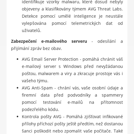
identifikuje vzorky malwaru, které dosud nebyly
objeveny a klasifikovány týmem AVG Threat Labs.
Detekce pomocí umělé inteligence je neustále
vylepšována pomocí telemetrických dat od
uživatelů.
Zabezpečení e-mailového serveru
- odesílání a
přijímání zpráv bez obav.
AVG Email Server Protection - pomáhá chránit váš
e-mailový server s Windows před nevyžádanou
poštou, malwarem a viry a zkracuje prostoje vás i
vašeho týmu.
AVG Anti-Spam - chrání vás, vaše osobní údaje a
firemní data před podvodníky a spammery
pomocí testování e-mailů na přítomnost
podezřelého kódu.
Kontrola pošty AVG - Pomáhá zjišťovat infikované
přílohy příchozí pošty ještě předtím, než dostanou
šanci poškodit nebo zpomalit vaše počítače. Také