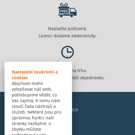
Neplatíte poštovné.
Licenci dodáme elektronicky.
Jsme 20 let na trhu.
Nastavení soukromí a
Spolehlivě vyřídíme Vaši objednávku.
cookies
Abychom mohli
vylepšovat náš web,
potřebujeme vědět, co
Vás zajímá. K tomu nám
slouží řada nástrojů a
© Amenit Software Solutions, 1998 - 2026
služeb. Některé jsou pro
Powered by
nopCommerce
správnou funkci naší
stránky nezbytné, o
zbytku můžete
rozhodnout sami.