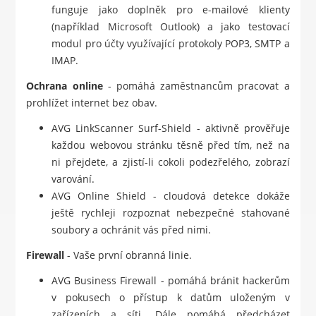
funguje jako doplněk pro e-mailové klienty
(například Microsoft Outlook) a jako testovací
modul pro účty využívající protokoly POP3, SMTP a
IMAP.
Ochrana online
- pomáhá zaměstnancům pracovat a
prohlížet internet bez obav.
AVG LinkScanner Surf-Shield - aktivně prověřuje
každou webovou stránku těsně před tím, než na
ni přejdete, a zjistí-li cokoli podezřelého, zobrazí
varování.
AVG Online Shield - cloudová detekce dokáže
ještě rychleji rozpoznat nebezpečné stahované
soubory a ochránit vás před nimi.
Firewall
- Vaše první obranná linie.
AVG Business Firewall - pomáhá bránit hackerům
v pokusech o přístup k datům uloženým v
zařízeních a síti. Dále pomáhá předcházet