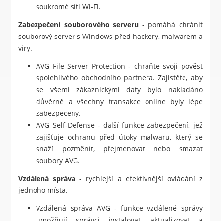
soukromé síti Wi-Fi.
Zabezpečení souborového serveru
- pomáhá chránit
souborový server s Windows před hackery, malwarem a
viry.
AVG File Server Protection - chraňte svoji pověst
spolehlivého obchodního partnera. Zajistěte, aby
se všemi zákaznickými daty bylo nakládáno
důvěrně a všechny transakce online byly lépe
zabezpečeny.
AVG Self-Defense - další funkce zabezpečení, jež
zajišťuje ochranu před útoky malwaru, který se
snaží pozměnit, přejmenovat nebo smazat
soubory AVG.
Vzdálená správa
- rychlejší a efektivnější ovládání z
jednoho místa.
Vzdálená správa AVG - funkce vzdálené správy
umožňují správci instalovat, aktualizovat a