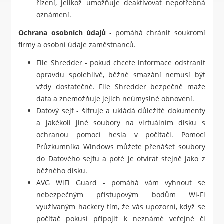
řízení, jelikož umožňuje deaktivovat nepotřebná
oznámení.
Ochrana osobních údajů
- pomáhá chránit soukromí
firmy a osobní údaje zaměstnanců.
File Shredder - pokud chcete informace odstranit
opravdu spolehlivě, běžné smazání nemusí být
vždy dostatečné. File Shredder bezpečně maže
data a znemožňuje jejich neúmyslné obnovení.
Datový sejf - šifruje a ukládá důležité dokumenty
a jakékoli jiné soubory na virtuálním disku s
ochranou pomocí hesla v počítači. Pomocí
Průzkumníka Windows můžete přenášet soubory
do Datového sejfu a poté je otvírat stejně jako z
běžného disku.
AVG WiFi Guard - pomáhá vám vyhnout se
nebezpečným přístupovým bodům Wi-Fi
využívaným hackery tím, že vás upozorní, když se
počítač pokusí připojit k neznámé veřejné či