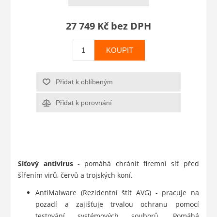
27 749 Kč bez DPH
KOUPIT
Přidat k oblíbeným
Přidat k porovnání
Síťový antivirus
- pomáhá chránit firemní síť před
šířením virů, červů a trojských koní.
AntiMalware (Rezidentní štít AVG) - pracuje na
pozadí a zajišťuje trvalou ochranu pomocí
testování systémových souborů. Pomáhá