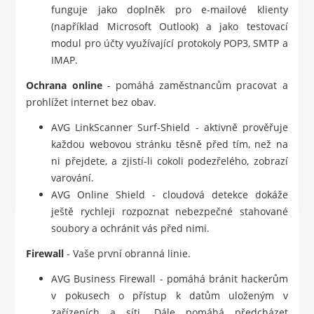
funguje jako doplněk pro e-mailové klienty
(například Microsoft Outlook) a jako testovací
modul pro účty využívající protokoly POP3, SMTP a
IMAP.
Ochrana online
- pomáhá zaměstnancům pracovat a
prohlížet internet bez obav.
AVG LinkScanner Surf-Shield - aktivně prověřuje
každou webovou stránku těsně před tím, než na
ni přejdete, a zjistí-li cokoli podezřelého, zobrazí
varování.
AVG Online Shield - cloudová detekce dokáže
ještě rychleji rozpoznat nebezpečné stahované
soubory a ochránit vás před nimi.
Firewall
- Vaše první obranná linie.
AVG Business Firewall - pomáhá bránit hackerům
v pokusech o přístup k datům uloženým v
zařízeních a síti. Dále pomáhá předcházet