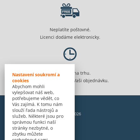
Neplatíte poštovné.
Licenci dodáme elektronicky.
Jsme 20 let na trhu.
Nastavení soukromí a
Spolehlivě vyřídíme Vaši objednávku.
cookies
Abychom mohli
vylepšovat náš web,
potřebujeme vědět, co
Vás zajímá. K tomu nám
slouží řada nástrojů a
© Amenit Software Solutions, 1998 - 2026
služeb. Některé jsou pro
Powered by
nopCommerce
správnou funkci naší
stránky nezbytné, o
zbytku můžete
rozhodnout sami.