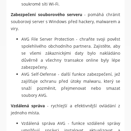
soukromé síti Wi-Fi.
Zabezpečení souborového serveru
- pomáhá chránit
souborový server s Windows před hackery, malwarem a
viry.
AVG File Server Protection - chraňte svoji pověst
spolehlivého obchodního partnera. Zajistěte, aby
se všemi zákaznickými daty bylo nakládáno
důvěrně a všechny transakce online byly lépe
zabezpečeny.
AVG Self-Defense - další funkce zabezpečení, jež
zajišťuje ochranu před útoky malwaru, který se
snaží pozměnit, přejmenovat nebo smazat
soubory AVG.
Vzdálená správa
- rychlejší a efektivnější ovládání z
jednoho místa.
Vzdálená správa AVG - funkce vzdálené správy
umožňují správci instalovat, aktualizovat a