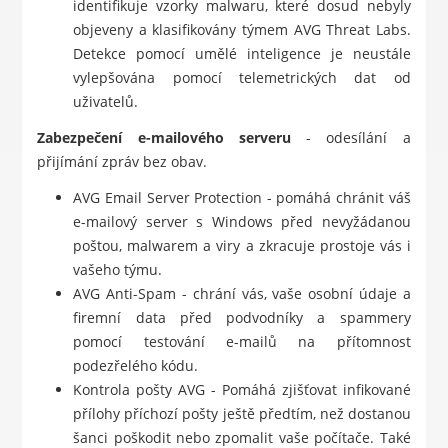
identifikuje vzorky malwaru, které dosud nebyly
objeveny a klasifikovány týmem AVG Threat Labs.
Detekce pomocí umělé inteligence je neustále
vylepšována pomocí telemetrických dat od
uživatelů.
Zabezpečení e-mailového serveru
- odesílání a
přijímání zpráv bez obav.
AVG Email Server Protection - pomáhá chránit váš
e-mailový server s Windows před nevyžádanou
poštou, malwarem a viry a zkracuje prostoje vás i
vašeho týmu.
AVG Anti-Spam - chrání vás, vaše osobní údaje a
firemní data před podvodníky a spammery
pomocí testování e-mailů na přítomnost
podezřelého kódu.
Kontrola pošty AVG - Pomáhá zjišťovat infikované
přílohy příchozí pošty ještě předtím, než dostanou
šanci poškodit nebo zpomalit vaše počítače. Také