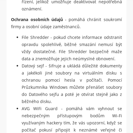
řízení, jelikož umožňuje deaktivovat nepotřebná
oznámení.
Ochrana osobních údajů
- pomáhá chránit soukromí
firmy a osobní údaje zaměstnanců.
File Shredder - pokud chcete informace odstranit
opravdu spolehlivě, běžné smazání nemusí být
vždy dostatečné. File Shredder bezpečně maže
data a znemožňuje jejich neúmyslné obnovení.
Datový sejf - šifruje a ukládá důležité dokumenty
a jakékoli jiné soubory na virtuálním disku s
ochranou pomocí hesla v počítači. Pomocí
Průzkumníka Windows můžete přenášet soubory
do Datového sejfu a poté je otvírat stejně jako z
běžného disku.
AVG WiFi Guard - pomáhá vám vyhnout se
nebezpečným přístupovým bodům Wi-Fi
využívaným hackery tím, že vás upozorní, když se
počítač pokusí připojit k neznámé veřejné či