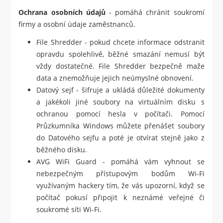
Ochrana osobních údajů
- pomáhá chránit soukromí
firmy a osobní údaje zaměstnanců.
File Shredder - pokud chcete informace odstranit
opravdu spolehlivě, běžné smazání nemusí být
vždy dostatečné. File Shredder bezpečně maže
data a znemožňuje jejich neúmyslné obnovení.
Datový sejf - šifruje a ukládá důležité dokumenty
a jakékoli jiné soubory na virtuálním disku s
ochranou pomocí hesla v počítači. Pomocí
Průzkumníka Windows můžete přenášet soubory
do Datového sejfu a poté je otvírat stejně jako z
běžného disku.
AVG WiFi Guard - pomáhá vám vyhnout se
nebezpečným přístupovým bodům Wi-Fi
využívaným hackery tím, že vás upozorní, když se
počítač pokusí připojit k neznámé veřejné či
soukromé síti Wi-Fi.