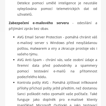
Detekce pomocí umělé inteligence je neustále
vylepšována pomocí telemetrických dat od
uživatelů.
Zabezpečení e-mailového serveru
- odesílání a
přijímání zpráv bez obav.
AVG Email Server Protection - pomáhá chránit váš
e-mailový server s Windows před nevyžádanou
poštou, malwarem a viry a zkracuje prostoje vás i
vašeho týmu.
AVG Anti-Spam - chrání vás, vaše osobní údaje a
firemní data před podvodníky a spammery
pomocí testování e-mailů na přítomnost
podezřelého kódu.
Kontrola pošty AVG - Pomáhá zjišťovat infikované
přílohy příchozí pošty ještě předtím, než dostanou
šanci poškodit nebo zpomalit vaše počítače. Také
funguje jako doplněk pro e-mailové klienty
(například Microsoft Outlook) a jako testovací