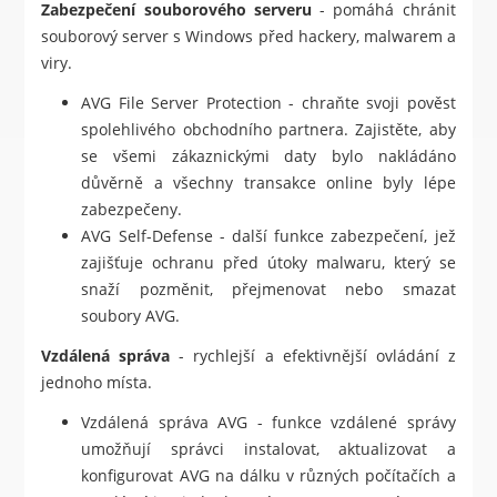
Zabezpečení souborového serveru
- pomáhá chránit
souborový server s Windows před hackery, malwarem a
viry.
AVG File Server Protection - chraňte svoji pověst
spolehlivého obchodního partnera. Zajistěte, aby
se všemi zákaznickými daty bylo nakládáno
důvěrně a všechny transakce online byly lépe
zabezpečeny.
AVG Self-Defense - další funkce zabezpečení, jež
zajišťuje ochranu před útoky malwaru, který se
snaží pozměnit, přejmenovat nebo smazat
soubory AVG.
Vzdálená správa
- rychlejší a efektivnější ovládání z
jednoho místa.
Vzdálená správa AVG - funkce vzdálené správy
umožňují správci instalovat, aktualizovat a
konfigurovat AVG na dálku v různých počítačích a