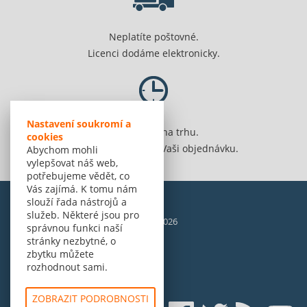
Neplatíte poštovné.
Licenci dodáme elektronicky.
Nastavení soukromí a
Jsme 20 let na trhu.
cookies
Spolehlivě vyřídíme Vaši objednávku.
Abychom mohli
vylepšovat náš web,
potřebujeme vědět, co
Vás zajímá. K tomu nám
slouží řada nástrojů a
služeb. Některé jsou pro
© Amenit Software Solutions, 1998 - 2026
správnou funkci naší
Powered by
nopCommerce
stránky nezbytné, o
zbytku můžete
rozhodnout sami.
ZOBRAZIT PODROBNOSTI