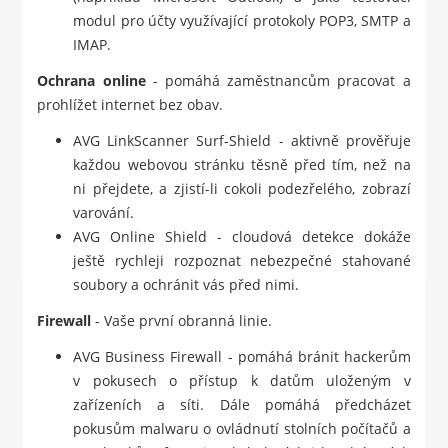
modul pro účty využívající protokoly POP3, SMTP a
IMAP.
Ochrana online
- pomáhá zaměstnancům pracovat a
prohlížet internet bez obav.
AVG LinkScanner Surf-Shield - aktivně prověřuje
každou webovou stránku těsně před tím, než na
ni přejdete, a zjistí-li cokoli podezřelého, zobrazí
varování.
AVG Online Shield - cloudová detekce dokáže
ještě rychleji rozpoznat nebezpečné stahované
soubory a ochránit vás před nimi.
Firewall
- Vaše první obranná linie.
AVG Business Firewall - pomáhá bránit hackerům
v pokusech o přístup k datům uloženým v
zařízeních a síti. Dále pomáhá předcházet
pokusům malwaru o ovládnutí stolních počítačů a