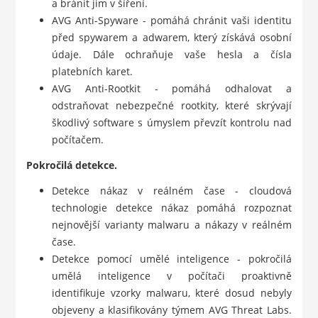
a bránit jim v šíření.
AVG Anti-Spyware - pomáhá chránit vaši identitu
před spywarem a adwarem, který získává osobní
údaje. Dále ochraňuje vaše hesla a čísla
platebních karet.
AVG Anti-Rootkit - pomáhá odhalovat a
odstraňovat nebezpečné rootkity, které skrývají
škodlivý software s úmyslem převzít kontrolu nad
počítačem.
Pokročilá detekce.
Detekce nákaz v reálném čase - cloudová
technologie detekce nákaz pomáhá rozpoznat
nejnovější varianty malwaru a nákazy v reálném
čase.
Detekce pomocí umělé inteligence - pokročilá
umělá inteligence v počítači proaktivně
identifikuje vzorky malwaru, které dosud nebyly
objeveny a klasifikovány týmem AVG Threat Labs.