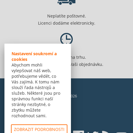
Neplatíte poštovné.
Licenci dodáme elektronicky.
Nastavení soukromí a
Jsme 20 let na trhu.
cookies
Spolehlivě vyřídíme Vaši objednávku.
Abychom mohli
vylepšovat náš web,
potřebujeme vědět, co
Vás zajímá. K tomu nám
slouží řada nástrojů a
služeb. Některé jsou pro
© Amenit Software Solutions, 1998 - 2026
správnou funkci naší
Powered by
nopCommerce
stránky nezbytné, o
zbytku můžete
rozhodnout sami.
ZOBRAZIT PODROBNOSTI