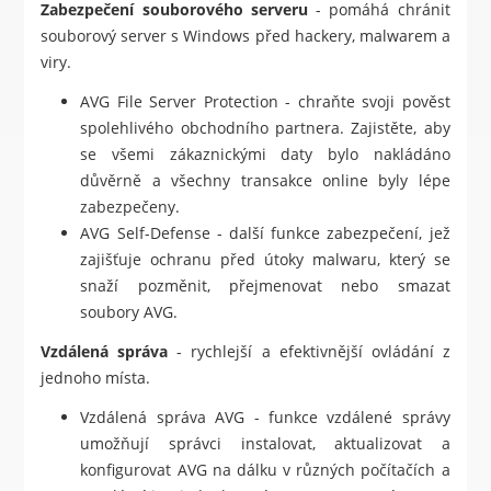
Zabezpečení souborového serveru
- pomáhá chránit
souborový server s Windows před hackery, malwarem a
viry.
AVG File Server Protection - chraňte svoji pověst
spolehlivého obchodního partnera. Zajistěte, aby
se všemi zákaznickými daty bylo nakládáno
důvěrně a všechny transakce online byly lépe
zabezpečeny.
AVG Self-Defense - další funkce zabezpečení, jež
zajišťuje ochranu před útoky malwaru, který se
snaží pozměnit, přejmenovat nebo smazat
soubory AVG.
Vzdálená správa
- rychlejší a efektivnější ovládání z
jednoho místa.
Vzdálená správa AVG - funkce vzdálené správy
umožňují správci instalovat, aktualizovat a
konfigurovat AVG na dálku v různých počítačích a