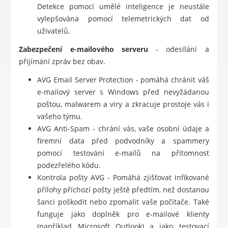
Detekce pomocí umělé inteligence je neustále
vylepšována pomocí telemetrických dat od
uživatelů.
Zabezpečení e-mailového serveru
- odesílání a
přijímání zpráv bez obav.
AVG Email Server Protection - pomáhá chránit váš
e-mailový server s Windows před nevyžádanou
poštou, malwarem a viry a zkracuje prostoje vás i
vašeho týmu.
AVG Anti-Spam - chrání vás, vaše osobní údaje a
firemní data před podvodníky a spammery
pomocí testování e-mailů na přítomnost
podezřelého kódu.
Kontrola pošty AVG - Pomáhá zjišťovat infikované
přílohy příchozí pošty ještě předtím, než dostanou
šanci poškodit nebo zpomalit vaše počítače. Také
funguje jako doplněk pro e-mailové klienty
(například Microsoft Outlook) a jako testovací