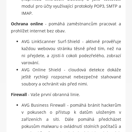
modul pro účty využívající protokoly POP3, SMTP a
IMAP.
Ochrana online
- pomáhá zaměstnancům pracovat a
prohlížet internet bez obav.
AVG LinkScanner Surf-Shield - aktivně prověřuje
každou webovou stránku těsně před tím, než na
ni přejdete, a zjistí-li cokoli podezřelého, zobrazí
varování.
AVG Online Shield - cloudová detekce dokáže
ještě rychleji rozpoznat nebezpečné stahované
soubory a ochránit vás před nimi.
Firewall
- Vaše první obranná linie.
AVG Business Firewall - pomáhá bránit hackerům
v pokusech o přístup k datům uloženým v
zařízeních a síti. Dále pomáhá předcházet
pokusům malwaru o ovládnutí stolních počítačů a