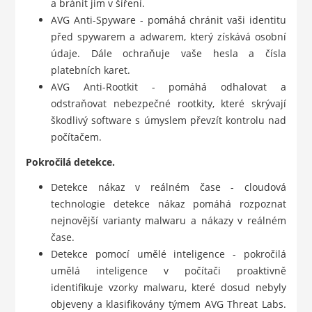
a bránit jim v šíření.
AVG Anti-Spyware - pomáhá chránit vaši identitu
před spywarem a adwarem, který získává osobní
údaje. Dále ochraňuje vaše hesla a čísla
platebních karet.
AVG Anti-Rootkit - pomáhá odhalovat a
odstraňovat nebezpečné rootkity, které skrývají
škodlivý software s úmyslem převzít kontrolu nad
počítačem.
Pokročilá detekce.
Detekce nákaz v reálném čase - cloudová
technologie detekce nákaz pomáhá rozpoznat
nejnovější varianty malwaru a nákazy v reálném
čase.
Detekce pomocí umělé inteligence - pokročilá
umělá inteligence v počítači proaktivně
identifikuje vzorky malwaru, které dosud nebyly
objeveny a klasifikovány týmem AVG Threat Labs.