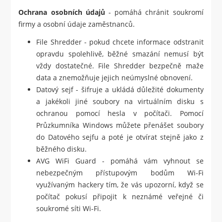
Ochrana osobních údajů
- pomáhá chránit soukromí
firmy a osobní údaje zaměstnanců.
File Shredder - pokud chcete informace odstranit
opravdu spolehlivě, běžné smazání nemusí být
vždy dostatečné. File Shredder bezpečně maže
data a znemožňuje jejich neúmyslné obnovení.
Datový sejf - šifruje a ukládá důležité dokumenty
a jakékoli jiné soubory na virtuálním disku s
ochranou pomocí hesla v počítači. Pomocí
Průzkumníka Windows můžete přenášet soubory
do Datového sejfu a poté je otvírat stejně jako z
běžného disku.
AVG WiFi Guard - pomáhá vám vyhnout se
nebezpečným přístupovým bodům Wi-Fi
využívaným hackery tím, že vás upozorní, když se
počítač pokusí připojit k neznámé veřejné či
soukromé síti Wi-Fi.