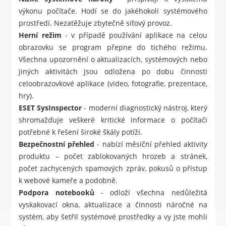
výkonu počítače. Hodí se do jakéhokoli systémového
prostředí. Nezatěžuje zbytečně síťový provoz.
Herní režim
- v případě používání aplikace na celou
obrazovku se program přepne do tichého režimu.
Všechna upozornění o aktualizacích, systémových nebo
jiných aktivitách jsou odložena po dobu činnosti
celoobrazovkové aplikace (video, fotografie, prezentace,
hry).
ESET SysInspector
- moderní diagnostický nástroj, který
shromažďuje veškeré kritické informace o počítači
potřebné k řešení široké škály potíží.
Bezpečnostní přehled
- nabízí měsíční přehled aktivity
produktu – počet zablokovaných hrozeb a stránek,
počet zachycených spamových zpráv, pokusů o přístup
k webové kameře a podobně.
Podpora notebooků
- odloží všechna nedůležitá
vyskakovací okna, aktualizace a činnosti náročné na
systém, aby šetřil systémové prostředky a vy jste mohli