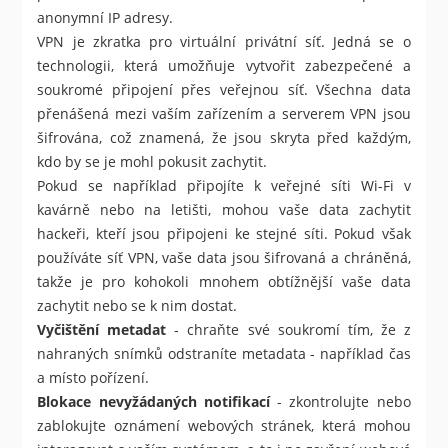
anonymní IP adresy.
VPN je zkratka pro virtuální privátní síť. Jedná se o
technologii, která umožňuje vytvořit zabezpečené a
soukromé připojení přes veřejnou síť. Všechna data
přenášená mezi vaším zařízením a serverem VPN jsou
šifrována, což znamená, že jsou skryta před každým,
kdo by se je mohl pokusit zachytit.
Pokud se například připojíte k veřejné síti Wi-Fi v
kavárně nebo na letišti, mohou vaše data zachytit
hackeři, kteří jsou připojeni ke stejné síti. Pokud však
používáte síť VPN, vaše data jsou šifrovaná a chráněná,
takže je pro kohokoli mnohem obtížnější vaše data
zachytit nebo se k nim dostat.
Vyčištění metadat
- chraňte své soukromí tím, že z
nahraných snímků odstraníte metadata - například čas
a místo pořízení.
Blokace nevyžádaných notifikací
- zkontrolujte nebo
zablokujte oznámení webových stránek, která mohou