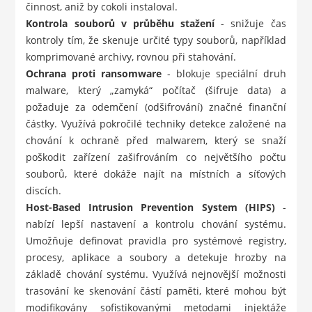
činnost, aniž by cokoli instaloval.
Kontrola souborů v průběhu stažení
- snižuje čas
kontroly tím, že skenuje určité typy souborů, například
komprimované archivy, rovnou při stahování.
Ochrana proti ransomware
- blokuje speciální druh
malware, který „zamyká“ počítač (šifruje data) a
požaduje za odemčení (odšifrování) značné finanční
částky. Využívá pokročilé techniky detekce založené na
chování k ochraně před malwarem, který se snaží
poškodit zařízení zašifrováním co největšího počtu
souborů, které dokáže najít na místních a síťových
discích.
Host-Based Intrusion Prevention System (HIPS)
-
nabízí lepší nastavení a kontrolu chování systému.
Umožňuje definovat pravidla pro systémové registry,
procesy, aplikace a soubory a detekuje hrozby na
základě chování systému. Využívá nejnovější možnosti
trasování ke skenování částí paměti, které mohou být
modifikovány sofistikovanými metodami injektáže