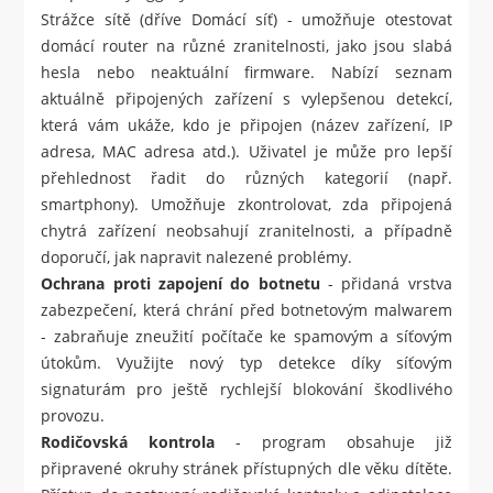
Strážce sítě (dříve Domácí síť) - umožňuje otestovat
domácí router na různé zranitelnosti, jako jsou slabá
hesla nebo neaktuální firmware. Nabízí seznam
aktuálně připojených zařízení s vylepšenou detekcí,
která vám ukáže, kdo je připojen (název zařízení, IP
adresa, MAC adresa atd.). Uživatel je může pro lepší
přehlednost řadit do různých kategorií (např.
smartphony). Umožňuje zkontrolovat, zda připojená
chytrá zařízení neobsahují zranitelnosti, a případně
doporučí, jak napravit nalezené problémy.
Ochrana proti zapojení do botnetu
- přidaná vrstva
zabezpečení, která chrání před botnetovým malwarem
- zabraňuje zneužití počítače ke spamovým a síťovým
útokům. Využijte nový typ detekce díky síťovým
signaturám pro ještě rychlejší blokování škodlivého
provozu.
Rodičovská kontrola
- program obsahuje již
připravené okruhy stránek přístupných dle věku dítěte.