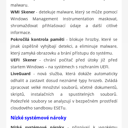
malwaru.
WMI Skener
- detekuje malware, který se může pomocí
Windows Management Instrumentation maskovat,
shromažďovat přihlašovací údaje a další citlivé
informace.
Pokročilá kontrola paměti
- blokuje hrozby, které se
jinak úspěšně vyhýbají detekci, a eliminuje malware,
který zamyká obrazovku a brání přístupu do systému.
UEFI Skener
- chrání počítač před útoky již před
startem Windows – na systémech s rozhraním UEFI.
LiveGuard
- nová služba, která dokáže automaticky
odhalit a zastavit dosud neznámé typy hrozeb. Zvládá
zpracovat velké množství souborů, včetně dokumentů,
skriptů, instalačních a spustitelných souborů.
Podezřelé soubory se analyzují v bezpečném prostředí
cloudového sandboxu ESETu.
Nízké systémové nároky
Nízké systémové nároky
- přispívají k vysokému