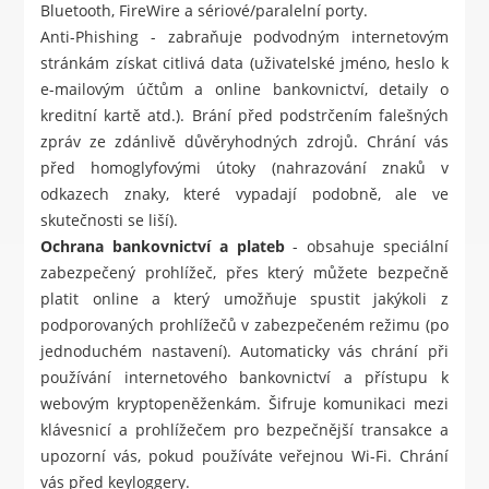
Bluetooth, FireWire a sériové/paralelní porty.
Anti-Phishing - zabraňuje podvodným internetovým
stránkám získat citlivá data (uživatelské jméno, heslo k
e-mailovým účtům a online bankovnictví, detaily o
kreditní kartě atd.). Brání před podstrčením falešných
zpráv ze zdánlivě důvěryhodných zdrojů. Chrání vás
před homoglyfovými útoky (nahrazování znaků v
odkazech znaky, které vypadají podobně, ale ve
skutečnosti se liší).
Ochrana bankovnictví a plateb
- obsahuje speciální
zabezpečený prohlížeč, přes který můžete bezpečně
platit online a který umožňuje spustit jakýkoli z
podporovaných prohlížečů v zabezpečeném režimu (po
jednoduchém nastavení). Automaticky vás chrání při
používání internetového bankovnictví a přístupu k
webovým kryptopeněženkám. Šifruje komunikaci mezi
klávesnicí a prohlížečem pro bezpečnější transakce a
upozorní vás, pokud používáte veřejnou Wi-Fi. Chrání
vás před keyloggery.