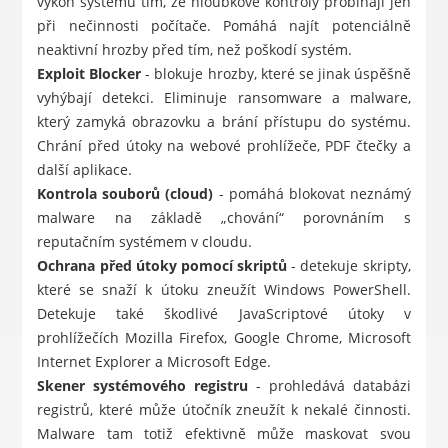
výkon systému tím, že hloubkové kontroly probíhají jen
při nečinnosti počítače. Pomáhá najít potenciálně
neaktivní hrozby před tím, než poškodí systém.
Exploit Blocker
- blokuje hrozby, které se jinak úspěšně
vyhýbají detekci. Eliminuje ransomware a malware,
který zamyká obrazovku a brání přístupu do systému.
Chrání před útoky na webové prohlížeče, PDF čtečky a
další aplikace.
Kontrola souborů (cloud)
- pomáhá blokovat neznámý
malware na základě „chování“ porovnáním s
reputačním systémem v cloudu.
Ochrana před útoky pomocí skriptů
- detekuje skripty,
které se snaží k útoku zneužít Windows PowerShell.
Detekuje také škodlivé JavaScriptové útoky v
prohlížečích Mozilla Firefox, Google Chrome, Microsoft
Internet Explorer a Microsoft Edge.
Skener systémového registru
- prohledává databázi
registrů, které může útočník zneužít k nekalé činnosti.
Malware tam totiž efektivně může maskovat svou