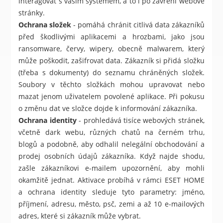
interagovat s vaším systémem, a to i po zavření webové
stránky.
Ochrana složek
- pomáhá chránit citlivá data zákazníků
před škodlivými aplikacemi a hrozbami, jako jsou
ransomware, červy, wipery, obecně malwarem, který
může poškodit, zašifrovat data. Zákazník si přidá složku
(třeba s dokumenty) do seznamu chráněných složek.
Soubory v těchto složkách mohou upravovat nebo
mazat jenom uživatelem povolené aplikace. Při pokusu
o změnu dat ve složce dojde k informování zákazníka.
Ochrana identity
- prohledává tisíce webových stránek,
včetně dark webu, různých chatů na černém trhu,
blogů a podobně, aby odhalil nelegální obchodování a
prodej osobních údajů zákazníka. Když najde shodu,
zašle zákazníkovi e-mailem upozornění, aby mohli
okamžitě jednat. Aktivace probíhá v rámci ESET HOME
a ochrana identity sleduje tyto parametry: jméno,
příjmení, adresu, město, psč, zemi a až 10 e-mailových
adres, které si zákazník může vybrat.