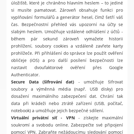
úložiště, které je chráněno hlavním heslem – to jediné
si musíte pamatovat. Zároveň obsahuje funkci pro
vyplňování formulářů a generátor hesel, čímž šetří váš
čas. Bezpečnostní přehled vás upozorní na účty se
slabým heslem. Umožňuje vzdálené odhlášení z účtů -
během pár sekund zároveň vymažete historii
prohlížení, soubory cookies a vzdáleně zavřete karty
prohlížeče. Při přihlášení do správce lze použít ověření
obličeje (iOS) a pro další posílení bezpečnosti lze
nastavit dvoufaktorové ověření přes Google
Authenticator.
Secure Data (šifrování dat)
- umožňuje šifrovat
soubory a výměnná média (např. USB disky) pro
dosažení maximálního zabezpečení dat. Chrání tak
data při krádeži nebo ztrátě zařízení (USB, počítač,
notebook) a umožňuje jejich bezpečné sdílení.
Virtuální privátní síť - VPN
- získejte maximální
soukromí a svobodu online. Zabezpečte své připojení
pomocí VPN. Zabraňte nežádoucímu sledování pomocí