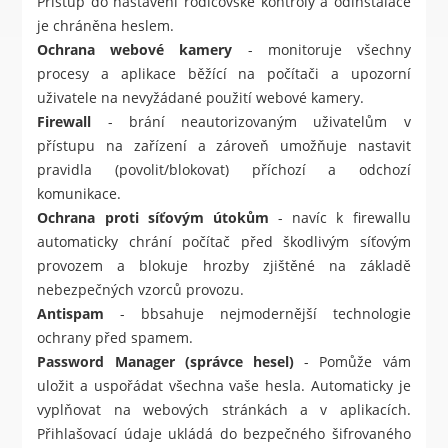
Přístup do nastavení rodičovské kontroly a odinstalace
je chráněna heslem.
Ochrana webové kamery
- monitoruje všechny
procesy a aplikace běžící na počítači a upozorní
uživatele na nevyžádané použití webové kamery.
Firewall
- brání neautorizovaným uživatelům v
přístupu na zařízení a zároveň umožňuje nastavit
pravidla (povolit/blokovat) příchozí a odchozí
komunikace.
Ochrana proti síťovým útokům
- navíc k firewallu
automaticky chrání počítač před škodlivým síťovým
provozem a blokuje hrozby zjištěné na základě
nebezpečných vzorců provozu.
Antispam
- bbsahuje nejmodernější technologie
ochrany před spamem.
Password Manager (správce hesel)
- Pomůže vám
uložit a uspořádat všechna vaše hesla. Automaticky je
vyplňovat na webových stránkách a v aplikacích.
Přihlašovací údaje ukládá do bezpečného šifrovaného