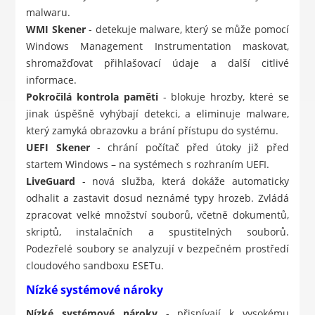
malwaru.
WMI Skener
- detekuje malware, který se může pomocí
Windows Management Instrumentation maskovat,
shromažďovat přihlašovací údaje a další citlivé
informace.
Pokročilá kontrola paměti
- blokuje hrozby, které se
jinak úspěšně vyhýbají detekci, a eliminuje malware,
který zamyká obrazovku a brání přístupu do systému.
UEFI Skener
- chrání počítač před útoky již před
startem Windows – na systémech s rozhraním UEFI.
LiveGuard
- nová služba, která dokáže automaticky
odhalit a zastavit dosud neznámé typy hrozeb. Zvládá
zpracovat velké množství souborů, včetně dokumentů,
skriptů, instalačních a spustitelných souborů.
Podezřelé soubory se analyzují v bezpečném prostředí
cloudového sandboxu ESETu.
Nízké systémové nároky
Nízké systémové nároky
- přispívají k vysokému