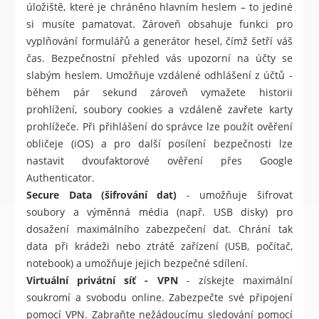
úložiště, které je chráněno hlavním heslem – to jediné
si musíte pamatovat. Zároveň obsahuje funkci pro
vyplňování formulářů a generátor hesel, čímž šetří váš
čas. Bezpečnostní přehled vás upozorní na účty se
slabým heslem. Umožňuje vzdálené odhlášení z účtů -
během pár sekund zároveň vymažete historii
prohlížení, soubory cookies a vzdáleně zavřete karty
prohlížeče. Při přihlášení do správce lze použít ověření
obličeje (iOS) a pro další posílení bezpečnosti lze
nastavit dvoufaktorové ověření přes Google
Authenticator.
Secure Data (šifrování dat)
- umožňuje šifrovat
soubory a výměnná média (např. USB disky) pro
dosažení maximálního zabezpečení dat. Chrání tak
data při krádeži nebo ztrátě zařízení (USB, počítač,
notebook) a umožňuje jejich bezpečné sdílení.
Virtuální privátní síť - VPN
- získejte maximální
soukromí a svobodu online. Zabezpečte své připojení
pomocí VPN. Zabraňte nežádoucímu sledování pomocí