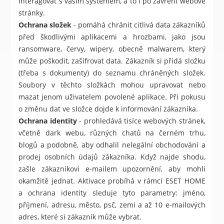
interagovat s vaším systémem, a to i po zavření webové
stránky.
Ochrana složek
- pomáhá chránit citlivá data zákazníků
před škodlivými aplikacemi a hrozbami, jako jsou
ransomware, červy, wipery, obecně malwarem, který
může poškodit, zašifrovat data. Zákazník si přidá složku
(třeba s dokumenty) do seznamu chráněných složek.
Soubory v těchto složkách mohou upravovat nebo
mazat jenom uživatelem povolené aplikace. Při pokusu
o změnu dat ve složce dojde k informování zákazníka.
Ochrana identity
- prohledává tisíce webových stránek,
včetně dark webu, různých chatů na černém trhu,
blogů a podobně, aby odhalil nelegální obchodování a
prodej osobních údajů zákazníka. Když najde shodu,
zašle zákazníkovi e-mailem upozornění, aby mohli
okamžitě jednat. Aktivace probíhá v rámci ESET HOME
a ochrana identity sleduje tyto parametry: jméno,
příjmení, adresu, město, psč, zemi a až 10 e-mailových
adres, které si zákazník může vybrat.