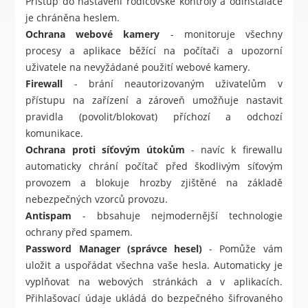
Přístup do nastavení rodičovské kontroly a odinstalace
je chráněna heslem.
Ochrana webové kamery
- monitoruje všechny
procesy a aplikace běžící na počítači a upozorní
uživatele na nevyžádané použití webové kamery.
Firewall
- brání neautorizovaným uživatelům v
přístupu na zařízení a zároveň umožňuje nastavit
pravidla (povolit/blokovat) příchozí a odchozí
komunikace.
Ochrana proti síťovým útokům
- navíc k firewallu
automaticky chrání počítač před škodlivým síťovým
provozem a blokuje hrozby zjištěné na základě
nebezpečných vzorců provozu.
Antispam
- bbsahuje nejmodernější technologie
ochrany před spamem.
Password Manager (správce hesel)
- Pomůže vám
uložit a uspořádat všechna vaše hesla. Automaticky je
vyplňovat na webových stránkách a v aplikacích.
Přihlašovací údaje ukládá do bezpečného šifrovaného