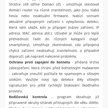
Strážce sítě (dříve Domácí síť) - umožňuje otestovat
domácí router na různé zranitelnosti, jako jsou slabá
hesla nebo neaktuální firmware. Nabízí seznam
aktuálně připojených zařízení s vylepšenou detekcí,
která vám ukáže, kdo je připojen (název zařízení, IP
adresa, MAC adresa atd.). Uživatel je může pro lepší
přehlednost řadit do různých kategorií (např.
smartphony). Umožňuje zkontrolovat, zda připojená
chytrá zařízení neobsahují zranitelnosti, a případně
doporučí, jak napravit nalezené problémy.
Ochrana proti zapojení do botnetu
- přidaná vrstva
zabezpečení, která chrání před botnetovým malwarem
- zabraňuje zneužití počítače ke spamovým a síťovým
útokům. Využijte nový typ detekce díky síťovým
signaturám pro ještě rychlejší blokování škodlivého
provozu.
Rodičovská kontrola
- program obsahuje již
připravené okruhy stránek přístupných dle věku dítěte.