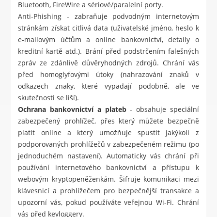
Bluetooth, FireWire a sériové/paralelní porty.
Anti-Phishing - zabraňuje podvodným internetovým
stránkám získat citlivá data (uživatelské jméno, heslo k
e-mailovým účtům a online bankovnictví, detaily o
kreditní kartě atd.). Brání před podstrčením falešných
zpráv ze zdánlivě důvěryhodných zdrojů. Chrání vás
před homoglyfovými útoky (nahrazování znaků v
odkazech znaky, které vypadají podobně, ale ve
skutečnosti se liší).
Ochrana bankovnictví a plateb
- obsahuje speciální
zabezpečený prohlížeč, přes který můžete bezpečně
platit online a který umožňuje spustit jakýkoli z
podporovaných prohlížečů v zabezpečeném režimu (po
jednoduchém nastavení). Automaticky vás chrání při
používání internetového bankovnictví a přístupu k
webovým kryptopeněženkám. Šifruje komunikaci mezi
klávesnicí a prohlížečem pro bezpečnější transakce a
upozorní vás, pokud používáte veřejnou Wi-Fi. Chrání
vás před keyloggery.