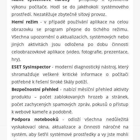
výkonu počítače. Hodí se do jakéhokoli systémového
prostředí. Nezatěžuje zbytečně síťový provoz.
Herní režim
- v případě používání aplikace na celou
obrazovku se program přepne do tichého režimu.
Všechna upozornění o aktualizacích, systémových nebo
jiných aktivitách jsou odložena po dobu činnosti
celoobrazovkové aplikace (video, fotografie, prezentace,
hry).
ESET SysInspector
- moderní diagnostický nástroj, který
shromažďuje veškeré kritické informace o počítači
potřebné k řešení široké škály potíží.
Bezpečnostní přehled
- nabízí měsíční přehled aktivity
produktu – počet zablokovaných hrozeb a stránek,
počet zachycených spamových zpráv, pokusů o přístup
k webové kameře a podobně.
Podpora notebooků
- odloží všechna nedůležitá
vyskakovací okna, aktualizace a činnosti náročné na
systém, aby šetřil systémové prostředky a vy jste mohli