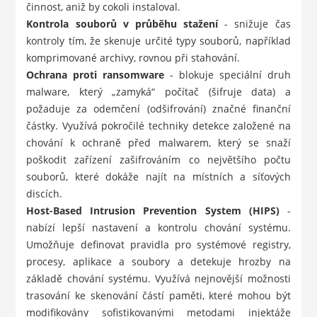
činnost, aniž by cokoli instaloval.
Kontrola souborů v průběhu stažení
- snižuje čas
kontroly tím, že skenuje určité typy souborů, například
komprimované archivy, rovnou při stahování.
Ochrana proti ransomware
- blokuje speciální druh
malware, který „zamyká“ počítač (šifruje data) a
požaduje za odemčení (odšifrování) značné finanční
částky. Využívá pokročilé techniky detekce založené na
chování k ochraně před malwarem, který se snaží
poškodit zařízení zašifrováním co největšího počtu
souborů, které dokáže najít na místních a síťových
discích.
Host-Based Intrusion Prevention System (HIPS)
-
nabízí lepší nastavení a kontrolu chování systému.
Umožňuje definovat pravidla pro systémové registry,
procesy, aplikace a soubory a detekuje hrozby na
základě chování systému. Využívá nejnovější možnosti
trasování ke skenování částí paměti, které mohou být
modifikovány sofistikovanými metodami injektáže