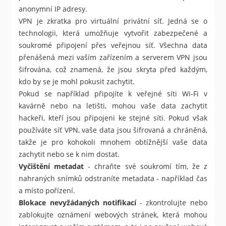
anonymní IP adresy.
VPN je zkratka pro virtuální privátní síť. Jedná se o
technologii, která umožňuje vytvořit zabezpečené a
soukromé připojení přes veřejnou síť. Všechna data
přenášená mezi vaším zařízením a serverem VPN jsou
šifrována, což znamená, že jsou skryta před každým,
kdo by se je mohl pokusit zachytit.
Pokud se například připojíte k veřejné síti Wi-Fi v
kavárně nebo na letišti, mohou vaše data zachytit
hackeři, kteří jsou připojeni ke stejné síti. Pokud však
používáte síť VPN, vaše data jsou šifrovaná a chráněná,
takže je pro kohokoli mnohem obtížnější vaše data
zachytit nebo se k nim dostat.
Vyčištění metadat
- chraňte své soukromí tím, že z
nahraných snímků odstraníte metadata - například čas
a místo pořízení.
Blokace nevyžádaných notifikací
- zkontrolujte nebo
zablokujte oznámení webových stránek, která mohou