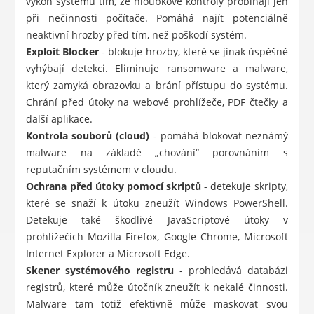
výkon systému tím, že hloubkové kontroly probíhají jen
při nečinnosti počítače. Pomáhá najít potenciálně
neaktivní hrozby před tím, než poškodí systém.
Exploit Blocker
- blokuje hrozby, které se jinak úspěšně
vyhýbají detekci. Eliminuje ransomware a malware,
který zamyká obrazovku a brání přístupu do systému.
Chrání před útoky na webové prohlížeče, PDF čtečky a
další aplikace.
Kontrola souborů (cloud)
- pomáhá blokovat neznámý
malware na základě „chování“ porovnáním s
reputačním systémem v cloudu.
Ochrana před útoky pomocí skriptů
- detekuje skripty,
které se snaží k útoku zneužít Windows PowerShell.
Detekuje také škodlivé JavaScriptové útoky v
prohlížečích Mozilla Firefox, Google Chrome, Microsoft
Internet Explorer a Microsoft Edge.
Skener systémového registru
- prohledává databázi
registrů, které může útočník zneužít k nekalé činnosti.
Malware tam totiž efektivně může maskovat svou