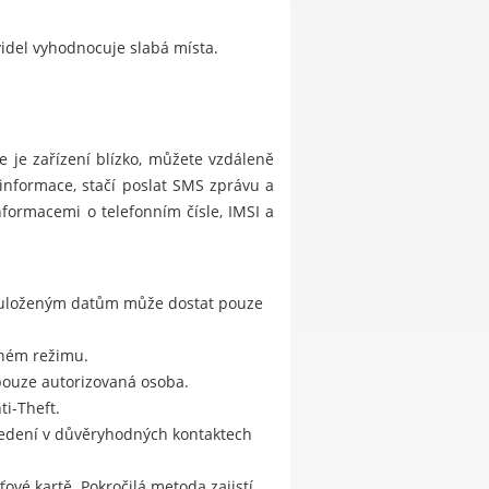
videl vyhodnocuje slabá místa.
 je zařízení blízko, můžete vzdáleně
 informace, stačí poslat SMS zprávu a
formacemi o telefonním čísle, IMSI a
k uloženým datům může dostat pouze
ichém režimu.
pouze autorizovaná osoba.
i-Theft.
uvedení v důvěryhodných kontaktech
vé kartě. Pokročilá metoda zajistí