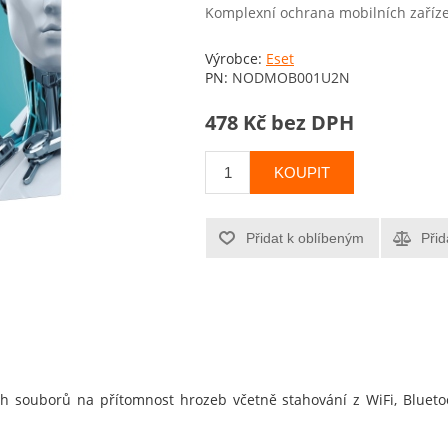
Komplexní ochrana mobilních zaříz
Výrobce:
Eset
PN:
NODMOB001U2N
478 Kč bez DPH
KOUPIT
Přidat k oblíbeným
Přid
h souborů na přítomnost hrozeb včetně stahování z WiFi, Bluetoo