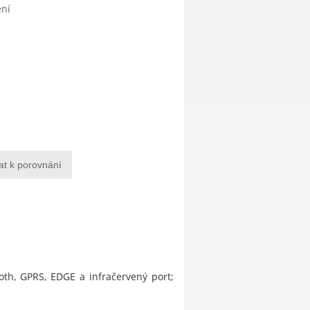
ení
at k porovnání
th, GPRS, EDGE a infračervený port;