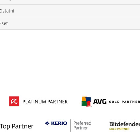
Ostatní
Eset