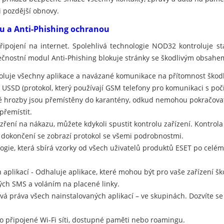
i pozdější obnovy.
ou a Anti-Phishing ochranou
připojení na internet. Spolehlivá technologie NOD32 kontroluje 
ečnostní modul Anti-Phishing blokuje stránky se škodlivým obsahe
oluje všechny aplikace a navázané komunikace na přítomnost škodl
 USSD (protokol, který používají GSM telefony pro komunikaci s počí
 hrozby jsou přemístěny do karantény, odkud nemohou pokračovat 
řemístit.
ezření na nákazu, můžete kdykoli spustit kontrolu zařízení. Kontrol
Po dokončení se zobrazí protokol se všemi podrobnostmi.
ologie, která sbírá vzorky od všech uživatelů produktů ESET po celé
aplikací - Odhaluje aplikace, které mohou být pro vaše zařízení šk
ch SMS a voláním na placené linky.
pová práva všech nainstalovaných aplikací – ve skupinách. Dozvíte s
 o připojené Wi-Fi síti, dostupné paměti nebo roamingu.