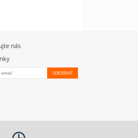
ujte nás
nky
ODEBÍRAT