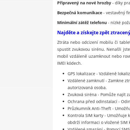
Připravený na nové hrozby
- díky pr
Bezpečná komunikace
- vestavěný fi
Minimální zátěž telefonu
- nízké pož
Najděte a získejte zpět ztracen
Ztráta nebo odcizení mobilu či tabl
spustit zvukovou sirénu. Nenašli jst
mobil vzdáleně uzamknout nebo rovno
IMEI kódech.
GPS lokalizace - Vzdáleně lokal
Vzdálené zamknutí - Zamkne zt
autorizovaná osoba.
Zvuková siréna - Pomůže najít za
Ochrana před odinstalací - Odi
Průzkumník Anti-Theft - Umožňu
Kontrola SIM karty - Umožňuje k
obdrží informaci o vložené SIM k
Vzdálené smazání - Pomocí SMS 