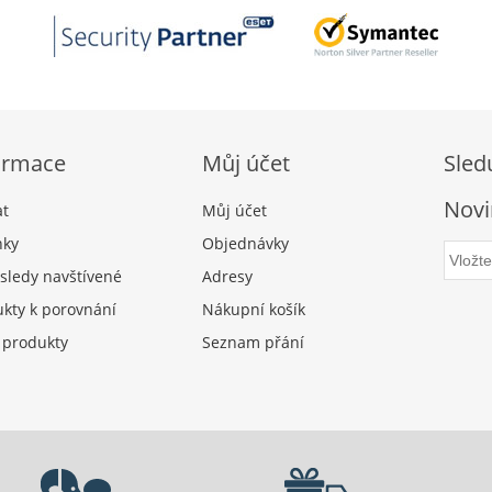
ormace
Můj účet
Sled
Novi
at
Můj účet
nky
Objednávky
sledy navštívené
Adresy
kty k porovnání
Nákupní košík
 produkty
Seznam přání