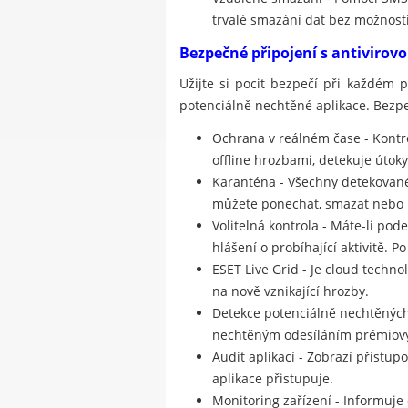
trvalé smazání dat bez možnost
Bezpečné připojení s antivirov
Užijte si pocit bezpečí při každém 
potenciálně nechtěné aplikace. Bezp
Ochrana v reálném čase - Kontr
offline hrozbami, detekuje útoky
Karanténa - Všechny detekované
můžete ponechat, smazat nebo p
Volitelná kontrola - Máte-li pod
hlášení o probíhající aktivitě. 
ESET Live Grid - Je cloud techn
na nově vznikající hrozby.
Detekce potenciálně nechtěných 
nechtěným odesíláním prémiový
Audit aplikací - Zobrazí přístu
aplikace přistupuje.
Monitoring zařízení - Informuje