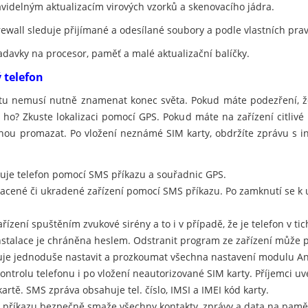
avidelným aktualizacím virových vzorků a skenovacího jádra.
rewall sleduje přijímané a odesílané soubory a podle vlastních pra
adavky na procesor, paměť a malé aktualizační balíčky.
ý telefon
etu nemusí nutně znamenat konec světa. Pokud máte podezření, že
e ho? Zkuste lokalizaci pomocí GPS. Pokud máte na zařízení citlivé
u promazat. Po vložení neznámé SIM karty, obdržíte zprávu s in
izuje telefon pomocí SMS příkazu a souřadnic GPS.
racené či ukradené zařízení pomocí SMS příkazu. Po zamknutí se 
řízení spuštěním zvukové sirény a to i v případě, že je telefon v t
nstalace je chráněna heslem. Odstranit program ze zařízení může 
je jednoduše nastavit a prozkoumat všechna nastavení modulu Ant
ontrolu telefonu i po vložení neautorizované SIM karty. Příjemci 
artě. SMS zpráva obsahuje tel. číslo, IMSI a IMEI kód karty.
příkazu bezpečně smaže všechny kontakty, zprávy a data na paměťo