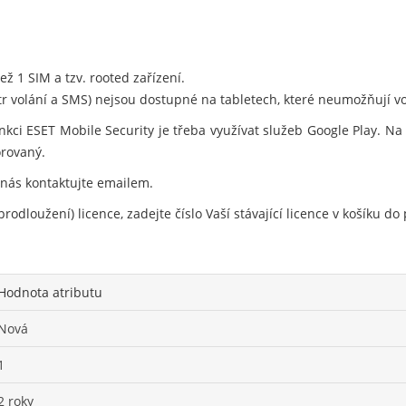
ž 1 SIM a tzv. rooted zařízení.
ltr volání a SMS) nejsou dostupné na tabletech, které neumožňují vo
nkci ESET Mobile Security je třeba využívat služeb Google Play. N
orovaný.
 nás kontaktujte emailem.
rodloužení) licence, zadejte číslo Vaší stávající licence v košíku 
Hodnota atributu
Nová
1
2 roky