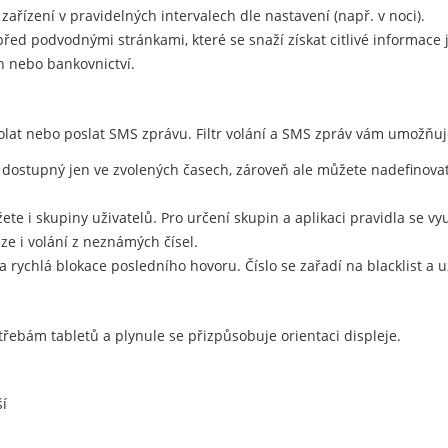
 zařízení v pravidelných intervalech dle nastavení (např. v noci).
ed podvodnými stránkami, které se snaží získat citlivé informace j
h nebo bankovnictví.
at nebo poslat SMS zprávu. Filtr volání a SMS zpráv vám umožňuje 
 dostupný jen ve zvolených časech, zároveň ale můžete nadefinova
te i skupiny uživatelů. Pro určení skupin a aplikaci pravidla se využ
lze i volání z neznámých čísel.
 a rychlá blokace posledního hovoru. Číslo se zařadí na blacklist 
třebám tabletů a plynule se přizpůsobuje orientaci displeje.
í