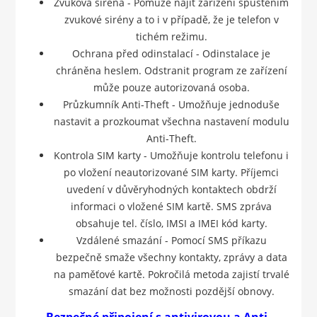
Zvuková siréna - Pomůže najít zařízení spuštěním
zvukové sirény a to i v případě, že je telefon v
tichém režimu.
Ochrana před odinstalací - Odinstalace je
chráněna heslem. Odstranit program ze zařízení
může pouze autorizovaná osoba.
Průzkumník Anti-Theft - Umožňuje jednoduše
nastavit a prozkoumat všechna nastavení modulu
Anti-Theft.
Kontrola SIM karty - Umožňuje kontrolu telefonu i
po vložení neautorizované SIM karty. Příjemci
uvedení v důvěryhodných kontaktech obdrží
informaci o vložené SIM kartě. SMS zpráva
obsahuje tel. číslo, IMSI a IMEI kód karty.
Vzdálené smazání - Pomocí SMS příkazu
bezpečně smaže všechny kontakty, zprávy a data
na paměťové kartě. Pokročilá metoda zajistí trvalé
smazání dat bez možnosti pozdější obnovy.
Bezpečné připojení s antivirovou a Anti-