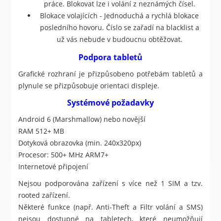
práce. Blokovat lze i volání z neznámých čísel.
Blokace volajících - Jednoduchá a rychlá blokace
posledního hovoru. Číslo se zařadí na blacklist a
už vás nebude v budoucnu obtěžovat.
Podpora tabletů
Grafické rozhraní je přizpůsobeno potřebám tabletů a
plynule se přizpůsobuje orientaci displeje.
Systémové požadavky
Android 6 (Marshmallow) nebo novější
RAM 512+ MB
Dotyková obrazovka (min. 240x320px)
Procesor: 500+ MHz ARM7+
Internetové připojení
Nejsou podporována zařízení s více než 1 SIM a tzv.
rooted zařízení.
Některé funkce (např. Anti-Theft a Filtr volání a SMS)
nejsou dostupné na tabletech, které neumožňují