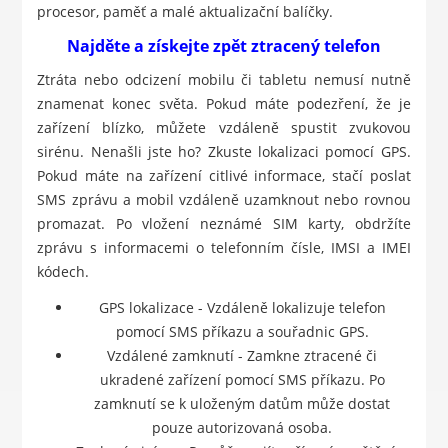
procesor, paměť a malé aktualizační balíčky.
Najděte a získejte zpět ztracený telefon
Ztráta nebo odcizení mobilu či tabletu nemusí nutně
znamenat konec světa. Pokud máte podezření, že je
zařízení blízko, můžete vzdáleně spustit zvukovou
sirénu. Nenašli jste ho? Zkuste lokalizaci pomocí GPS.
Pokud máte na zařízení citlivé informace, stačí poslat
SMS zprávu a mobil vzdáleně uzamknout nebo rovnou
promazat. Po vložení neznámé SIM karty, obdržíte
zprávu s informacemi o telefonním čísle, IMSI a IMEI
kódech.
GPS lokalizace - Vzdáleně lokalizuje telefon
pomocí SMS příkazu a souřadnic GPS.
Vzdálené zamknutí - Zamkne ztracené či
ukradené zařízení pomocí SMS příkazu. Po
zamknutí se k uloženým datům může dostat
pouze autorizovaná osoba.