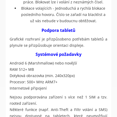
práce. Blokovat lze i volání z neznámých čísel.
Blokace volajících - Jednoduchá a rychlá blokace
posledního hovoru. Číslo se zařadí na blacklist a
už vás nebude v budoucnu obtěžovat.
Podpora tabletů
Grafické rozhraní je přizpůsobeno potřebám tabletů a
plynule se přizpůsobuje orientaci displeje.
Systémové požadavky
Android 6 (Marshmallow) nebo novější
RAM 512+ MB
Dotyková obrazovka (min. 240x320px)
Procesor: 500+ MHz ARM7+
Internetové připojení
Nejsou podporována zařízení s více než 1 SIM a tzv.
rooted zařízení.
Některé funkce (např. Anti-Theft a Filtr volání a SMS)
nejsou dostupné na tabletech, které neumožňují