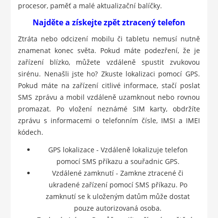
procesor, paměť a malé aktualizační balíčky.
Najděte a získejte zpět ztracený telefon
Ztráta nebo odcizení mobilu či tabletu nemusí nutně
znamenat konec světa. Pokud máte podezření, že je
zařízení blízko, můžete vzdáleně spustit zvukovou
sirénu. Nenašli jste ho? Zkuste lokalizaci pomocí GPS.
Pokud máte na zařízení citlivé informace, stačí poslat
SMS zprávu a mobil vzdáleně uzamknout nebo rovnou
promazat. Po vložení neznámé SIM karty, obdržíte
zprávu s informacemi o telefonním čísle, IMSI a IMEI
kódech.
GPS lokalizace - Vzdáleně lokalizuje telefon
pomocí SMS příkazu a souřadnic GPS.
Vzdálené zamknutí - Zamkne ztracené či
ukradené zařízení pomocí SMS příkazu. Po
zamknutí se k uloženým datům může dostat
pouze autorizovaná osoba.