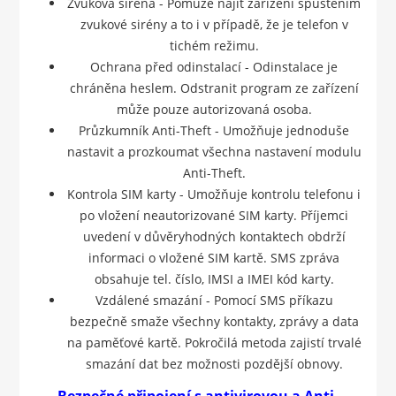
Zvuková siréna - Pomůže najít zařízení spuštěním
zvukové sirény a to i v případě, že je telefon v
tichém režimu.
Ochrana před odinstalací - Odinstalace je
chráněna heslem. Odstranit program ze zařízení
může pouze autorizovaná osoba.
Průzkumník Anti-Theft - Umožňuje jednoduše
nastavit a prozkoumat všechna nastavení modulu
Anti-Theft.
Kontrola SIM karty - Umožňuje kontrolu telefonu i
po vložení neautorizované SIM karty. Příjemci
uvedení v důvěryhodných kontaktech obdrží
informaci o vložené SIM kartě. SMS zpráva
obsahuje tel. číslo, IMSI a IMEI kód karty.
Vzdálené smazání - Pomocí SMS příkazu
bezpečně smaže všechny kontakty, zprávy a data
na paměťové kartě. Pokročilá metoda zajistí trvalé
smazání dat bez možnosti pozdější obnovy.
Bezpečné připojení s antivirovou a Anti-