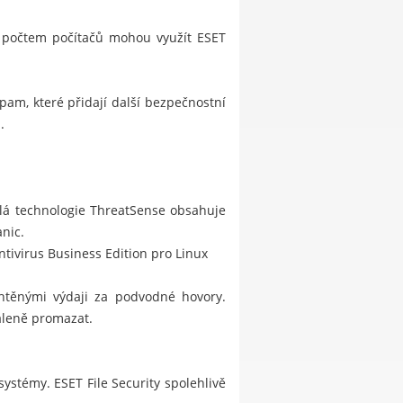
m počtem počítačů mohou využít
ESET
spam, které přidají další bezpečnostní
.
ilá technologie ThreatSense obsahuje
nic.
ivirus Business Edition pro Linux
htěnými výdaji za podvodné hovory.
dáleně promazat.
ystémy. ESET File Security spolehlivě