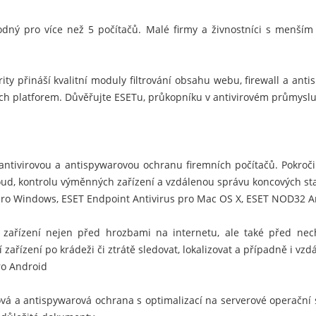
dný pro více než 5 počítačů. Malé firmy a živnostníci s menší
ty přináší kvalitní moduly filtrování obsahu webu, firewall a anti
ích platforem. Důvěřujte ESETu, průkopníku v antivirovém průmyslu
 antivirovou a antispywarovou ochranu firemních počítačů. Pokroč
oud, kontrolu výměnných zařízení a vzdálenou správu koncových sta
 pro Windows
,
ESET Endpoint Antivirus pro Mac OS X
,
ESET NOD32 Ant
 zařízení nejen před hrozbami na internetu, ale také před nec
ařízení po krádeži či ztrátě sledovat, lokalizovat a případně i vz
ro Android
vá a antispywarová ochrana s optimalizací na serverové operační s