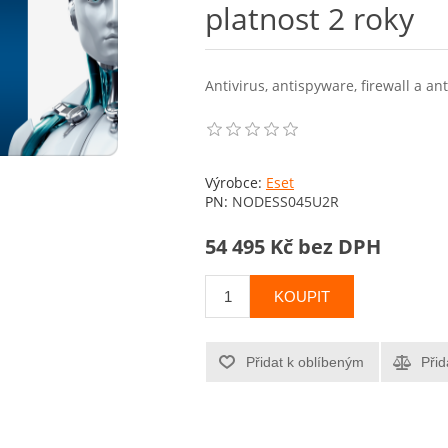
platnost 2 roky
Antivirus, antispyware, firewall a an
Výrobce:
Eset
PN:
NODESS045U2R
54 495 Kč bez DPH
KOUPIT
Přidat k oblíbeným
Přid