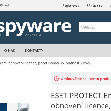
.30 hod.)
Registrovat
Přihlásit se
O NÁS
KONTAKTY
m, obnovení licence, počet licencí 45, platnost 2 roky
Omlouváme se - tento produkt
ESET PROTECT En
obnovení licence, 