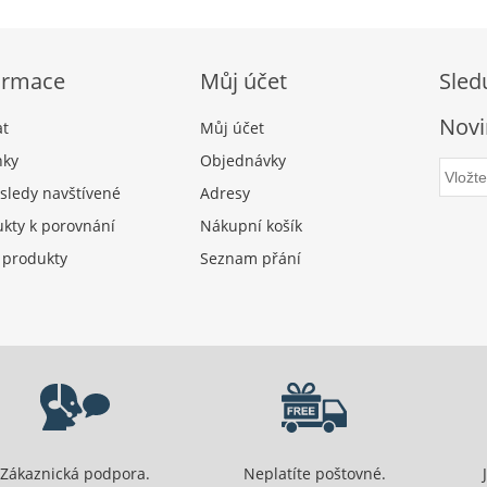
ormace
Můj účet
Sled
Novi
at
Můj účet
nky
Objednávky
sledy navštívené
Adresy
kty k porovnání
Nákupní košík
 produkty
Seznam přání
Zákaznická podpora.
Neplatíte poštovné.