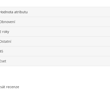
Hodnota atributu
Obnovení
2 roky
Ostatní
45
Eset
psát recenze