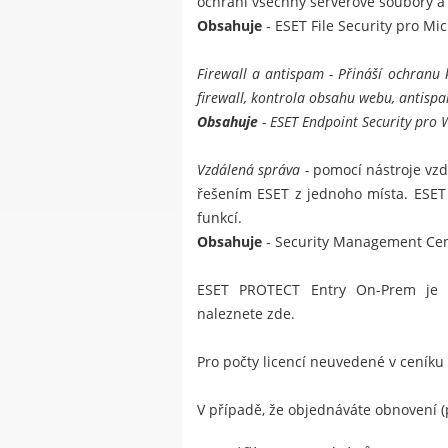
ochrání všechny serverové soubory a
Obsahuje
-
ESET File Security pro Mi
Firewall a antispam
- Přináší ochranu k
firewall, kontrola obsahu webu, antispam
Obsahuje
-
ESET Endpoint Security pro
Vzdálená správa -
pomocí nástroje vzd
řešením ESET z jednoho místa.
ESET
funkcí.
Obsahuje
- Security Management Cent
ESET PROTECT Entry On-Prem je b
naleznete
zde
.
Pro počty licencí neuvedené v ceníku
V případě, že objednáváte obnovení (p