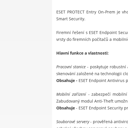
ESET PROTECT Entry On-Prem je vho
Smart Security
.
Firemní řešení s ESET Endpoint Securi
vrsty do firemních počítačů a mobiln
Hlavní funkce a vlastnosti:
Pracovní stanice -
poskytuje robustní
skenování založené na technologii cl
Obsahuje
-
ESET Endpoint Antivirus
Mobilní zařízení -
zabezpečí mobilní
Zabudovaný modul Anti-Theft umožní z
Obsahuje
-
ESET Endpoint Security p
Souborové servery -
prověřená antiviro