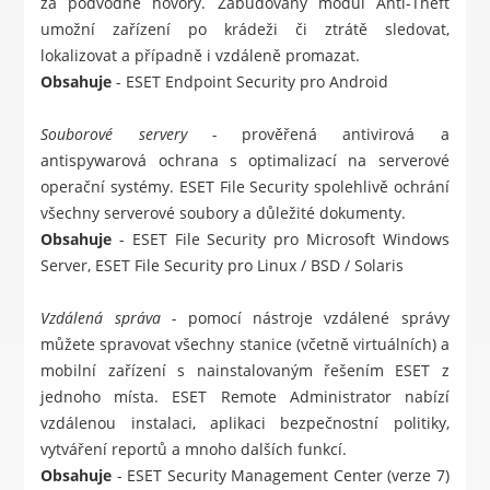
za podvodné hovory. Zabudovaný modul Anti-Theft
umožní zařízení po krádeži či ztrátě sledovat,
lokalizovat a případně i vzdáleně promazat.
Obsahuje
-
ESET Endpoint Security pro Android
Souborové servery -
prověřená antivirová a
antispywarová ochrana s optimalizací na serverové
operační systémy. ESET File Security spolehlivě ochrání
všechny serverové soubory a důležité dokumenty.
Obsahuje
-
ESET File Security pro Microsoft Windows
Server
,
ESET File Security pro Linux / BSD / Solaris
Vzdálená správa -
pomocí nástroje vzdálené správy
můžete spravovat všechny stanice (včetně virtuálních) a
mobilní zařízení s nainstalovaným řešením ESET z
jednoho místa. ESET Remote Administrator nabízí
vzdálenou instalaci, aplikaci bezpečnostní politiky,
vytváření reportů a mnoho dalších funkcí.
Obsahuje
- ESET Security Management Center (verze 7)