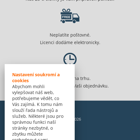
Neplatíte poštovné.
Licenci dodáme elektronicky.
Nastavení soukromí a
Jsme 20 let na trhu.
cookies
Spolehlivě vyřídíme Vaši objednávku.
Abychom mohli
vylepšovat náš web,
potřebujeme vědět, co
Vás zajímá. K tomu nám
slouží řada nástrojů a
služeb. Některé jsou pro
© Amenit Software Solutions, 1998 - 2026
správnou funkci naší
Powered by
nopCommerce
stránky nezbytné, o
zbytku můžete
rozhodnout sami.