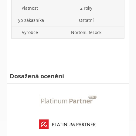
Platnost
2 roky
Typ zákazníka
Ostatní
Výrobce
NortonLifeLock
Dosažená ocenění