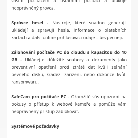
vaším počítačem a ostatními počítači a blokuje
neoprávněný provoz.
Správce hesel
- Nástroje, které snadno generují,
ukládají a spravují hesla, informace o platebních
kartách a další online přihlašovací údaje – bezpečněji.
Zálohování počítače PC do cloudu s kapacitou do 10
GB
- Ukládejte důležité soubory a dokumenty jako
preventivní opatření proti ztrátě dat kvůli selhání
pevného disku, krádeži zařízení, nebo dokonce kvůli
ransomwaru.
SafeCam pro počítače PC
- Okamžitě vás upozorní na
pokusy o přístup k webové kameře a pomůže vám
neoprávněný přístup zablokovat.
Systémové požadavky