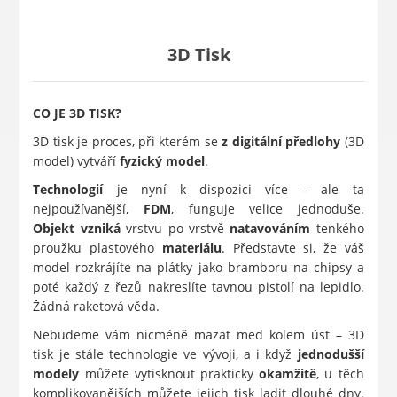
3D Tisk
CO JE 3D TISK?
3D tisk je proces, při kterém se
z digitální předlohy
(3D
model) vytváří
fyzický model
.
Technologií
je nyní k dispozici více – ale ta
nejpoužívanější,
FDM
, funguje velice jednoduše.
Objekt
vzniká
vrstvu po vrstvě
natavováním
tenkého
proužku plastového
materiálu
. Představte si, že váš
model rozkrájíte na plátky jako bramboru na chipsy a
poté každý z řezů nakreslíte tavnou pistolí na lepidlo.
Žádná raketová věda.
Nebudeme vám nicméně mazat med kolem úst – 3D
tisk je stále technologie ve vývoji, a i když
jednodušší
modely
můžete vytisknout prakticky
okamžitě
, u těch
komplikovanějších můžete jejich tisk ladit dlouhé dny.