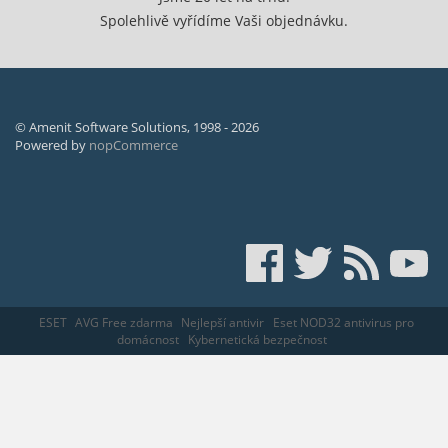
Spolehlivě vyřídíme Vaši objednávku.
© Amenit Software Solutions, 1998 - 2026
Powered by
nopCommerce
ESET
AVG Free zdarma
Nejlepší antivir
Eset NOD32 antivirus pro
domácnost
Kybernetická bezpečnost