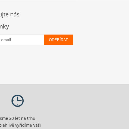
ujte nás
nky
ODEBÍRAT
Jsme 20 let na trhu.
olehlivě vyřídíme Vaši