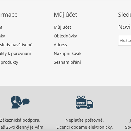
ormace
Můj účet
Sled
Novi
at
Můj účet
nky
Objednávky
sledy navštívené
Adresy
kty k porovnání
Nákupní košík
 produkty
Seznam přání
Zákaznická podpora.
Neplatíte poštovné.
áš 25-ti členný je Vám
Licenci dodáme elektronicky.
Sp