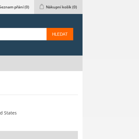
Seznam přání
(0)
Nákupní košík
(0)
HLEDAT
ed States