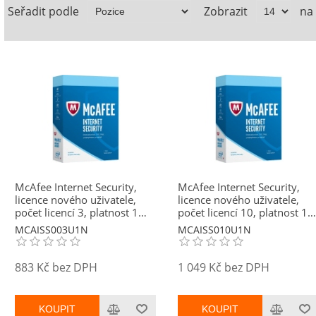
Seřadit podle
Zobrazit
na
McAfee Internet Security,
McAfee Internet Security,
licence nového uživatele,
licence nového uživatele,
počet licencí 3, platnost 1
počet licencí 10, platnost 1
rok
rok
MCAISS003U1N
MCAISS010U1N
883 Kč bez DPH
1 049 Kč bez DPH
KOUPIT
KOUPIT