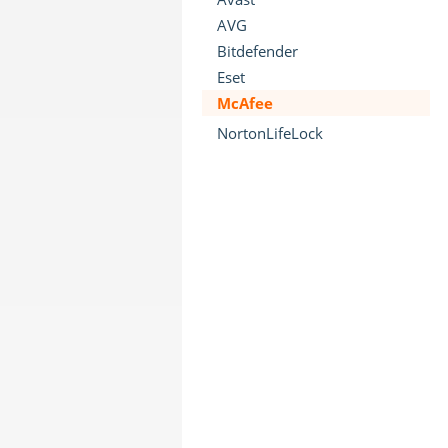
AVG
Bitdefender
Eset
McAfee
NortonLifeLock