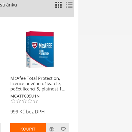
 stránku
McAfee Total Protection,
licence nového uživatele,
počet licencí 5, platnost 1
rok
MCATP005U1N
999 Kč bez DPH
KOUPIT