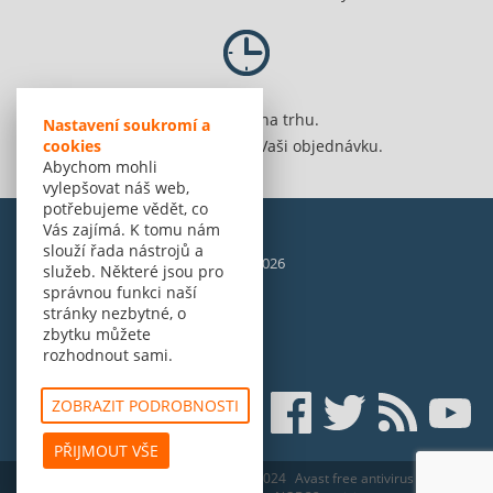
Jsme 20 let na trhu.
Nastavení soukromí a
Spolehlivě vyřídíme Vaši objednávku.
cookies
Abychom mohli
vylepšovat náš web,
potřebujeme vědět, co
Vás zajímá. K tomu nám
slouží řada nástrojů a
© Amenit Software Solutions, 1998 - 2026
služeb. Některé jsou pro
Powered by
nopCommerce
správnou funkci naší
stránky nezbytné, o
zbytku můžete
rozhodnout sami.
ZOBRAZIT PODROBNOSTI
PŘIJMOUT VŠE
ESET HOME Security Essential - edice 2024
Avast free antivirus zdarma v