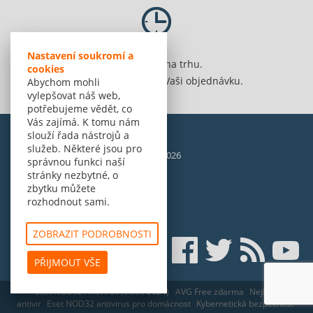
Nastavení soukromí a
Jsme 20 let na trhu.
cookies
Spolehlivě vyřídíme Vaši objednávku.
Abychom mohli
vylepšovat náš web,
potřebujeme vědět, co
Vás zajímá. K tomu nám
slouží řada nástrojů a
služeb. Některé jsou pro
© Amenit Software Solutions, 1998 - 2026
správnou funkci naší
Powered by
nopCommerce
stránky nezbytné, o
zbytku můžete
rozhodnout sami.
ZOBRAZIT PODROBNOSTI
PŘIJMOUT VŠE
Eset NOD32 Antivirus (edice 2024)
AVG Free zdarma
Nejlepší
antivir
Eset NOD32 antivirus pro domácnost
Kybernetická bezpečnost