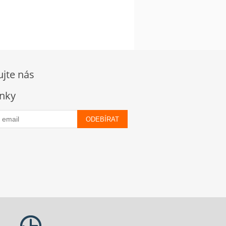
ujte nás
nky
ODEBÍRAT