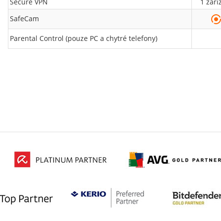
Secure VPN
1 zaří
SafeCam
Parental Control (pouze PC a chytré telefony)